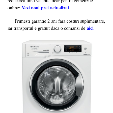
reducerea fiind valabila doar pentru comenzile
Vezi noul pret actualizat
online:
Primesti garantie 2
ani fara costuri suplimentare,
aici
iar transportul e gratuit daca o comanzi de