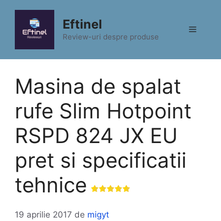
Sari
la
Eftinel
Meniu
conținut
Review-uri despre produse
Masina de spalat
rufe Slim Hotpoint
RSPD 824 JX EU
pret si specificatii
tehnice
19 aprilie 2017
de
migyt