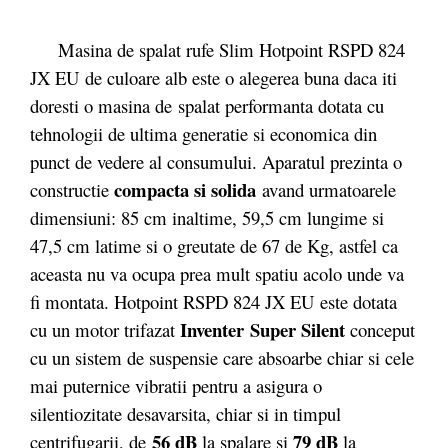
Masina de spalat rufe Slim Hotpoint RSPD 824
JX EU de culoare alb este o alegerea buna daca iti
doresti o masina de spalat performanta dotata cu
tehnologii de ultima generatie si economica din
punct de vedere al consumului. Aparatul prezinta o
compacta si solida
constructie
avand urmatoarele
dimensiuni: 85 cm inaltime, 59,5 cm lungime si
47,5 cm latime si o greutate de 67 de Kg, astfel ca
aceasta nu va ocupa prea mult spatiu acolo unde va
fi montata. Hotpoint RSPD 824 JX EU este dotata
Inventer
Super Silent
cu un motor trifazat
conceput
cu un sistem de suspensie care absoarbe chiar si cele
mai puternice vibratii pentru a asigura o
silentiozitate desavarsita, chiar si in timpul
56 dB
79 dB
centrifugarii, de
la spalare si
la