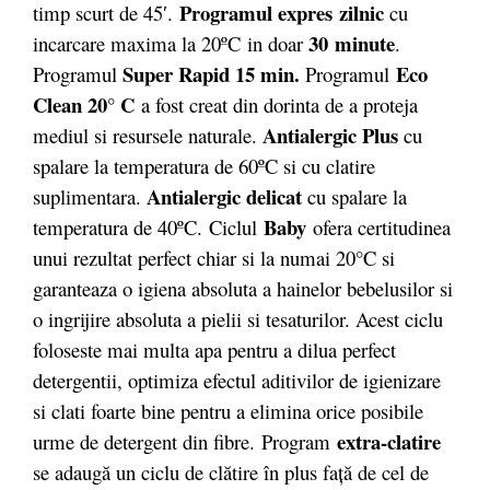
Programul expres zilnic
timp scurt de 45′.
cu
30 minute
incarcare maxima la 20ºC in doar
.
Super Rapid
15 min.
Eco
Programul
Programul
Clean 20° C
a fost creat din dorinta de a proteja
Antialergic Plus
mediul si resursele naturale.
cu
spalare la temperatura de 60ºC si cu clatire
Antialergic delicat
suplimentara.
cu spalare la
Baby
temperatura de 40ºC.
Ciclul
ofera certitudinea
unui rezultat perfect chiar si la numai 20°C si
garanteaza o igiena absoluta a hainelor bebelusilor si
o ingrijire absoluta a pielii si tesaturilor. Acest ciclu
foloseste mai multa apa pentru a dilua perfect
detergentii, optimiza efectul aditivilor de igienizare
si clati foarte bine pentru a elimina orice posibile
extra-clatire
urme de detergent din fibre. Program
se adaugă un ciclu de clătire în plus faţă de cel de