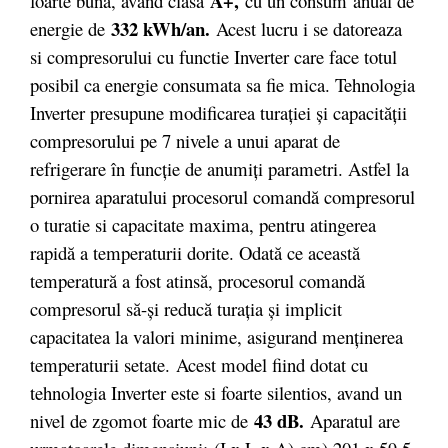
A+,
foarte buna, avand clasa
cu un consum anual de
332 kWh/an.
energie de
Acest lucru i se datoreaza
si compresorului cu functie Inverter care face totul
posibil ca energie consumata sa fie mica. Tehnologia
Inverter presupune modificarea turației și capacității
compresorului pe 7 nivele a unui aparat de
refrigerare în funcție de anumiți parametri. Astfel la
pornirea aparatului procesorul comandă compresorul
o turatie si capacitate maxima, pentru atingerea
rapidă a temperaturii dorite. Odată ce această
temperatură a fost atinsă, procesorul comandă
compresorul să-și reducă turația și implicit
capacitatea la valori minime, asigurand menținerea
temperaturii setate. Acest model fiind dotat cu
tehnologia Inverter este si foarte silentios, avand un
43 dB.
nivel de zgomot foarte mic de
Aparatul are