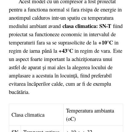
Acest model cu un compresor a fost proiectat
pentru a functiona normal si fara risipa de energie in
anotimpul calduros intr-un spatiu cu temperatura
clasa climatica: SN-T
mediului ambiant avand
fiind
proiectat sa functioneze economic in intervalul de
+10°C
temperaturii fara sa se suprasolicite de la
in
+43°C
regim de iarna
până la
in regim de vara.
Este
un aspect foarte important la achiziţionarea unui
astfel de aparat şi mai ales la alegerea locului de
amplasare a acestuia în locuinţă, fiind preferabil
evitarea încăperilor calde, cum ar fi de exemplu
bucătăria.
Temperatura ambianta
Clasa climatica
(oC)
SN
Temperat extinsa
+ 10 ÷ + 32