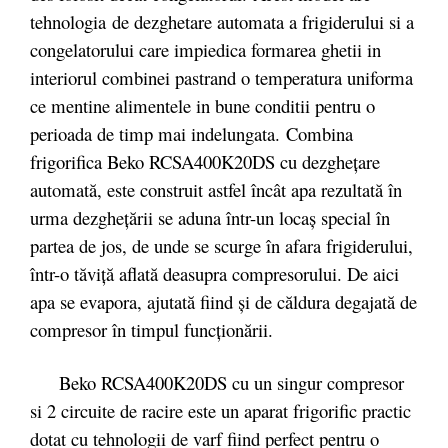
tehnologia
de dezghetare automata a frigiderului si a
congelatorului care impiedica formarea ghetii in
interiorul combinei pastrand o temperatura uniforma
ce mentine alimentele in bune conditii pentru o
perioada de timp mai indelungata. Combina
frigorifica Beko RCSA400K20DS cu dezgheţare
automată, este construit astfel încât apa rezultată în
urma dezgheţării se aduna într-un locaş special în
partea de jos, de unde se scurge în afara frigiderului,
într-o tăviţă aflată deasupra compresorului. De aici
apa se evapora, ajutată fiind şi de căldura degajată de
compresor în timpul funcţionării.
Beko RCSA400K20DS cu un singur compresor
si 2 circuite de racire este un aparat frigorific practic
dotat cu tehnologii de varf fiind perfect pentru o