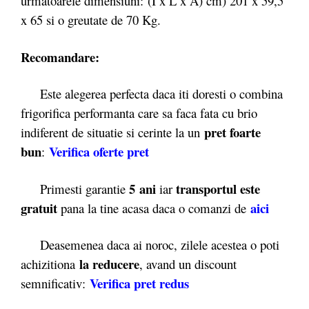
urmatoarele dimensiuni: (I x L x A) cm) 201 x 59,5
x 65 si o greutate de 70 Kg.
Recomandare:
Este alegerea perfecta daca iti doresti o combina
frigorifica performanta care sa faca fata cu brio
pret foarte
indiferent de situatie si cerinte la un
bun
Verifica oferte pret
:
5 ani
transportul este
Primesti garantie
iar
gratuit
aici
pana la tine acasa daca o comanzi de
Deasemenea daca ai noroc, zilele acestea o poti
la reducere
achizitiona
, avand un discount
Verifica pret redus
semnificativ: