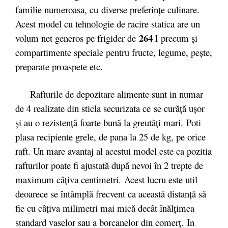
familie numeroasa, cu diverse preferințe culinare.
Acest model cu tehnologie de racire statica are un
264 l
volum net generos pe frigider de
precum și
compartimente speciale pentru fructe, legume, pește,
preparate proaspete etc.
Rafturile de depozitare alimente sunt in numar
de 4 realizate din sticla securizata ce se curăță ușor
și au o rezistență foarte bună la greutăți mari. Poti
plasa recipiente grele, de pana la 25 de kg, pe orice
raft. Un mare avantaj al acestui model este ca pozitia
rafturilor poate fi ajustată după nevoi în 2 trepte de
maximum câţiva centimetri. Acest lucru este util
deoarece se întâmplă frecvent ca această distanţă să
fie cu câţiva milimetri mai mică decât înălţimea
standard vaselor sau a borcanelor din comerţ. In