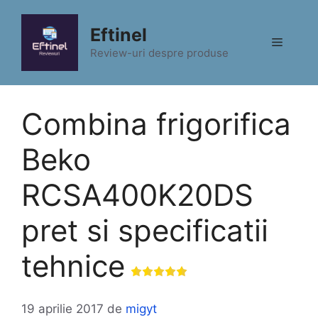
Sari
la
Eftinel
Meniu
conținut
Review-uri despre produse
Combina frigorifica
Beko
RCSA400K20DS
pret si specificatii
tehnice
19 aprilie 2017
de
migyt