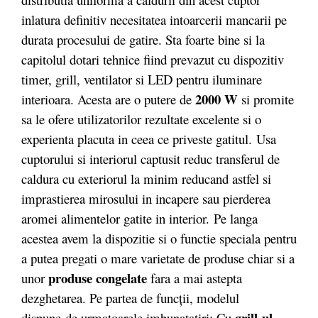
inlatura definitiv necesitatea intoarcerii mancarii pe
durata procesului de gatire. Sta foarte bine si la
capitolul dotari tehnice fiind prevazut cu dispozitiv
timer, grill, ventilator si LED pentru iluminare
2000 W
interioara. Acesta are o putere de
si promite
sa le ofere utilizatorilor rezultate excelente si o
experienta placuta in ceea ce priveste gatitul. Usa
cuptorului si interiorul captusit reduc transferul de
caldura cu exteriorul la minim reducand astfel si
imprastierea mirosului in incapere sau pierderea
aromei alimentelor gatite in interior. Pe langa
acestea avem la dispozitie si o functie speciala pentru
a putea pregati o mare varietate de produse chiar si a
produse congelate
unor
fara a mai astepta
dezghetarea. Pe partea de funcții, modelul
grill-ul
dispune de urmatoarele imbunatatiri: Cu