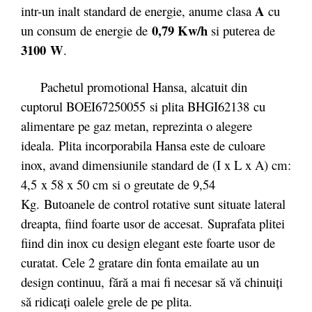
A
intr-un inalt standard de energie, anume clasa
cu
0,79 Kw/h
un consum de energie de
si puterea de
3100
W
.
Pachetul promotional Hansa, alcatuit din
cuptorul BOEI67250055 si plita BHGI62138 cu
alimentare pe gaz metan, reprezinta o alegere
ideala. Plita incorporabila Hansa este de culoare
inox, avand dimensiunile standard de (I x L x A) cm:
4,5 x 58 x 50 cm si o greutate de 9,54
Kg. Butoanele de control rotative sunt situate lateral
dreapta, fiind foarte usor de accesat. Suprafata plitei
fiind din inox cu design elegant este foarte usor de
curatat. Cele 2 gratare din fonta emailate au un
design continuu, fără a mai fi necesar să vă chinuiţi
să ridicaţi oalele grele de pe plita.