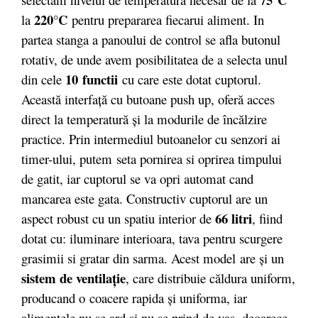
220°C
la
pentru prepararea fiecarui aliment. In
partea stanga a panoului de control se afla butonul
rotativ, de unde avem posibilitatea de a selecta unul
10 functii
din cele
cu care este dotat cuptorul.
Această interfaţă cu butoane push up, oferă acces
direct la temperatură şi la modurile de încălzire
practice. Prin intermediul butoanelor cu senzori ai
timer-ului, putem seta pornirea si oprirea timpului
de gatit, iar cuptorul se va opri automat cand
mancarea este gata. Constructiv cuptorul are un
66 litri
aspect robust cu un spatiu interior de
, fiind
dotat cu: iluminare interioara, tava pentru scurgere
grasimii si gratar din sarma. Acest model are şi un
sistem de ventilaţie
, care distribuie căldura uniform,
producand o coacere rapida şi uniforma, iar
alimentele nu se ard şi nu se prind de vas, deoarece