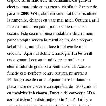
electric
mare/mic cu puterea variabila in 2 trepte de
2000 W/h
pana la
, obţinem cele mai bune rezultate
la rumenire, chiar şi cu vase mai mici. Optiunea grill
face ca rumenirea paini prajite sa fie rapida si
usoara. Este cea mai buna modalitate de a rumeni
painea prajita servita la micul dejun, de a prepara
kebab si legume si de a face toppingurile mai
Turbo Grill
crocante. Aparatul detine tehnologia
unde gratarul consta in utilizarea simultana a
elementului de gratar si a ventilatorului. Aceasta
functie este perfecta pentru prajirea pe gratar a
feliilor groase de carne. Aparatul are in dotare o
placa mare de coacere cu suprafata de 1200 cm2 si
incalzire inferioara
convecţie 3D
cu
.
Funcţia de
a
aerului asigură o distribuţie optimă a căldurii şi o
circulatie permanentă a aerului fierbinte. Aceasta