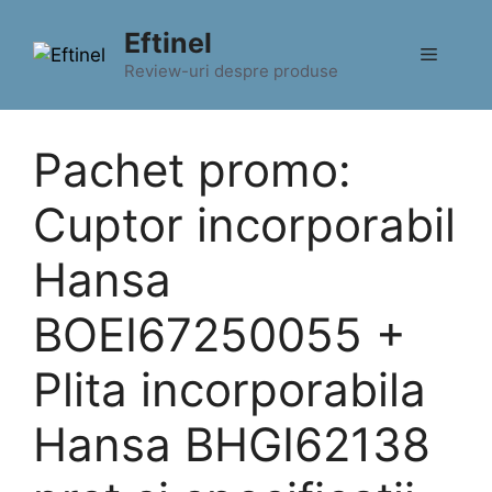
Sari
Eftinel
la
Meniu
conținut
Review-uri despre produse
Pachet promo:
Cuptor incorporabil
Hansa
BOEI67250055 +
Plita incorporabila
Hansa BHGI62138