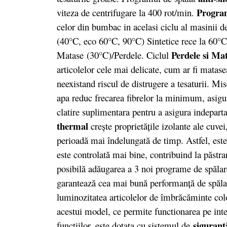
Progra
viteza de centrifugare la 400 rot/min.
celor din bumbac in acelasi ciclu al masinii 
(40°C, eco 60°C, 90°C) Sintetice rece la 60°C
Perdele si Ma
Matase (30°C)/Perdele. Ciclul
articolelor cele mai delicate, cum ar fi matasea
neexistand riscul de distrugere a tesaturii. Mi
apa reduc frecarea fibrelor la minimum, asigu
clatire suplimentara pentru a asigura indepar
thermal
creşte proprietăţile izolante ale cuv
perioadă mai îndelungată de timp. Astfel, este
este controlată mai bine, contribuind la păstra
posibilă adăugarea a 3 noi programe de spălare
garantează cea mai bună performanţă de spălare
luminozitatea articolelor de îmbrăcăminte col
acestui model, ce permite functionarea pe inter
sigurant
functiilor, este dotata cu sistemul de