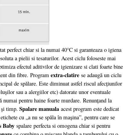
ltat perfect chiar si la numai 40°C si garanteaza o igiena
soluta a pielii si tesaturilor. Acest ciclu foloseste mai
timiza efectul aditivilor de igienizare si clati foarte bine
extra-clatire
gent din fibre. Program
se adaugă un ciclu
incipal de spălare. Este diminuat astfel riscul afecţiunilor
eluşilor sau a alergiilor etc) datorate unor eventuale
ă numai pentru haine foarte murdare.
Renunţand la
Spalare manuala
 şi timp.
acest program este dedicat
 etichete cu „a nu se spăla în maşina”, pentru care se
s Baby
spalare perfecta si omogena chiar si pentru
fonare
ce combina o miscare blanda a tamburului cu o