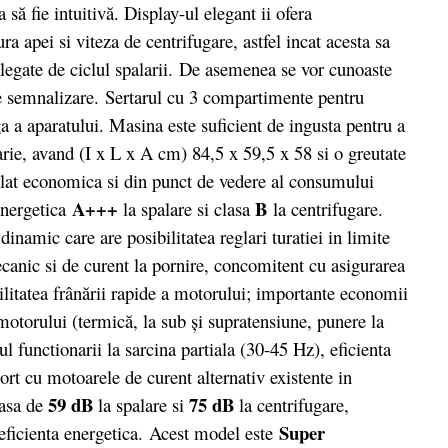
să fie intuitivă. Display-ul elegant ii ofera
ra apei si viteza de centrifugare, astfel incat acesta sa
e legate de ciclul spalarii. De asemenea se vor cunoaste
e semnalizare. Sertarul cu 3 compartimente pentru
nga a aparatului. Masina este suficient de ingusta pentru a
tarie, avand (I x L x A cm) 84,5 x 59,5 x 58 si o greutate
at economica si din punct de vedere al consumului
A+++
B
 energetica
la spalare si clasa
la centrifugare.
inamic care are posibilitatea reglari turatiei in limite
canic si de curent la pornire, concomitent cu asigurarea
ilitatea frânării rapide a motorului; importante economii
motorului (termică, la sub şi supratensiune, punere la
ul functionarii la sarcina partiala (30-45 Hz), eficienta
ort cu motoarele de curent alternativ existente in
59 dB
75 dB
oasa de
la spalare si
la centrifugare,
Super
 eficienta energetica. Acest model este