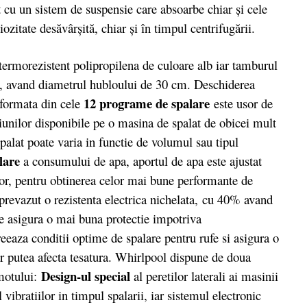
 cu un sistem de suspensie care absoarbe chiar şi cele
iozitate desăvârşită, chiar şi în timpul centrifugării.
rmorezistent polipropilena de culoare alb iar tamburul
tri, avand diametrul hubloului de 30 cm. Deschiderea
12 programe de spalare
 formata din cele
este usor de
tiunilor disponibile pe o masina de spalat de obicei mult
alat poate varia in functie de volumul sau tipul
lare
a consumului de apa, aportul de apa este ajustat
felor, pentru obtinerea celor mai bune performante de
revazut o rezistenta electrica nichelata,
cu 40% avand
 asigura o mai buna protectie impotriva
eeaza conditii optime de spalare pentru rufe si asigura o
 ar putea afecta tesatura. Whirlpool dispune de doua
Design-ul special
omotului:
al peretilor laterali ai masinii
vibratiilor in timpul spalarii, iar sistemul electronic