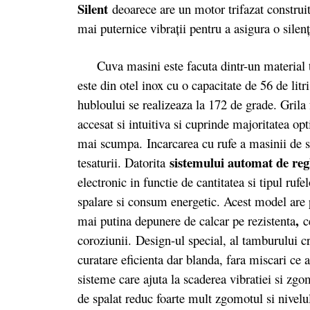
Silent
deoarece are un motor trifazat construit
mai puternice vibraţii pentru a asigura o silenţ
Cuva masini este facuta dintr-un material te
este din otel inox cu o capacitate de 56 de li
hubloului se realizeaza la 172 de grade. Grila
accesat si intuitiva si cuprinde majoritatea op
mai scumpa. Incarcarea cu rufe a masinii de sp
sistemului automat de reg
tesaturii. Datorita
electronic in functie de cantitatea si tipul ru
spalare si consum energetic. Acest model are p
,
mai putina depunere de calcar pe rezistenta
ce
coroziunii. Design-ul special, al tamburului cr
curatare eficienta dar blanda, fara miscari ce
sisteme care ajuta la scaderea vibratiei si zg
de spalat reduc foarte mult zgomotul si nivelul 