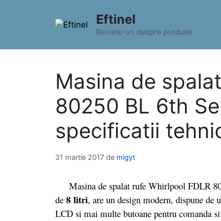
Sari
Eftinel
la
conținut
Review-uri despre produse
Masina de spalat
80250 BL 6th Sen
specificatii tehni
31 martie 2017
de
migyt
Masina de spalat rufe Whirlpool FDLR 8025
8 litri
de
, are un design modern, dispune de u
LCD si mai multe butoane pentru comanda si se