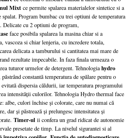
mul Mixt
ce permite spalarea materialelor sintetice si a
de spalat. Program bumbac cu trei optiuni de temperatura
. Delicate cu 2 optiuni de program,
tase
face posibila spalarea la masina chiar si a
, vascoza si chiar lenjeria, cu incredere totala,
scarea delicata a tamburului si cantitatea mai mare de
rand rezultate impecabile. In faza finala urmeaza o
hydro
tarea tuturor urmelor de detergent. Tehnologia
ei, păstrând constantă temperatura de spălare pentru o
 evitată dispersia căldurii, iar temperatura programului
rea intensităţii culorilor. Tehnologia Hydro thermal face
: albe, culori închise şi colorate, care nu numai că
, dar şi păstrează şi prelungesc intensitatea şi
Timer-ul
orate.
ii confera un grad ridicat de autonomie
vale presetate de timp. La nivelul sigurantei si al
ă împotriva copiilor
Functia de autodiagnosticare
.