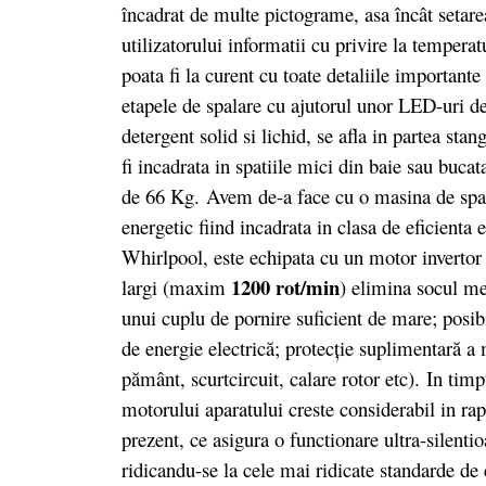
încadrat de multe pictograme, asa încât setarea 
utilizatorului informatii cu privire la temperatu
poata fi la curent cu toate detaliile important
etapele de spalare cu ajutorul unor LED-uri d
detergent solid si lichid, se afla in partea sta
fi incadrata in spatiile mici din baie sau buca
de 66 Kg. Avem de-a face cu o masina de spal
energetic fiind incadrata in clasa de eficienta
Whirlpool, este echipata cu un motor invertor d
1200 rot/min
largi (maxim
) elimina socul me
unui cuplu de pornire suficient de mare; posib
de energie electrică; protecţie suplimentară a 
pământ, scurtcircuit, calare rotor etc). In timp
motorului aparatului creste considerabil in rap
prezent, ce asigura o functionare ultra-silenti
ridicandu-se la cele mai ridicate standarde de