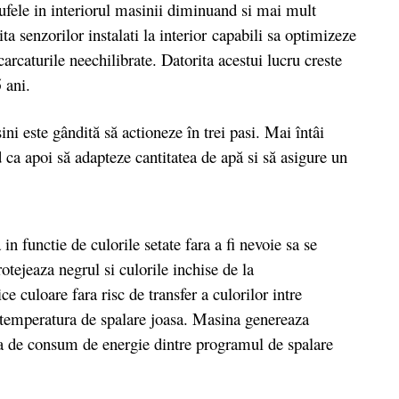
rufele in interiorul masinii diminuand si mai mult
ta senzorilor instalati la interior capabili sa optimizeze
ncarcaturile neechilibrate. Datorita acestui lucru creste
5 ani.
ni este gândită să actioneze în trei pasi. Mai întâi
 ca apoi să adapteze cantitatea de apă si să asigure un
in functie de culorile setate fara a fi nevoie sa se
otejeaza negrul si culorile inchise de la
ice culoare fara risc de transfer a culorilor intre
o temperatura de spalare joasa. Masina genereaza
a de consum de energie dintre programul de spalare