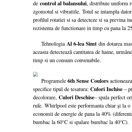
control al balansului
de
, distribuie uniform 
zgomotul si vibratiile. Totul se intampla datori
profilul rotatiei si sa detecteze si sa previna i
rezistenta de functionare in timp cu pana la 2
Al 6-lea Simt
Tehnologia
din dotarea masi
aceasta detectează cantitatea de haine, urmând
timp si un consum convenabile.
6th Sense Coulors
Programele
actioneaza 
Culori Inchise
specifice tipul de tesatura:
– pr
Culori Deschise
decolorare,
– spala perfect or
rufe. Whirlpool este performanta chiar şi la 
economii de energie de pana la 40% (diferent
bumbac la 60°C si spalare bumbac la 40°C).