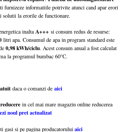
iti furnizeze informatiile potrivite atunci cand apar erori
 solutii la erorile de functionare.
A+++
nergetica inalta
si consum redus de resurse:
0
litri apa. Consumul de apa in program standard este
0,98 kWh/ciclu
 de
. Acest consum anual a fost calculat
axima la programul bumbac 60°C.
atuit
aici
daca o comanzi de
reducere
a
in cel mai mare magazin online reducerea
ezi noul pret actualizat
aici
ti gasi si pe pagina producatorului