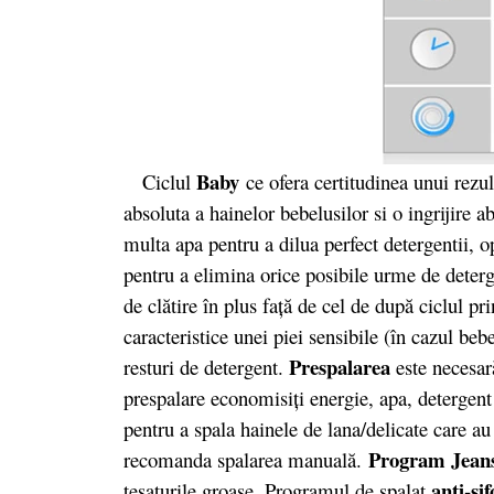
Baby
Ciclul
ce ofera certitudinea unui rezu
absoluta a hainelor bebelusilor si o ingrijire ab
multa apa pentru a dilua perfect detergentii, op
pentru a elimina orice posibile urme de deter
de clătire în plus faţă de cel de după ciclul pr
caracteristice unei piei sensibile (în cazul beb
Prespalarea
resturi de detergent.
este necesar
prespalare economisiţi energie, apa, detergent
pentru a spala hainele de lana/delicate care au
Program Jean
recomanda spalarea manuală.
anti-si
tesaturile groase. Programul de spalat