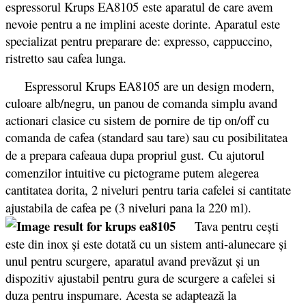
espressorul Krups EA8105 este aparatul de care avem
nevoie pentru a ne implini aceste dorinte. Aparatul este
specializat pentru preparare de: expresso, cappuccino,
ristretto sau cafea lunga.
Espressorul Krups EA8105 are un design modern,
culoare alb/negru, un panou de comanda simplu avand
actionari clasice cu sistem de pornire de tip on/off cu
comanda de cafea (standard sau tare) sau cu posibilitatea
de a prepara cafeaua dupa propriul gust.
Cu ajutorul
comenzilor intuitive cu pictograme putem alegerea
cantitatea dorita, 2 niveluri pentru taria cafelei si cantitate
ajustabila de cafea pe (3 niveluri pana la 220 ml).
Tava pentru cești
este din inox și este dotată cu un sistem anti-alunecare și
unul pentru scurgere, aparatul avand prevăzut și un
dispozitiv ajustabil pentru gura de scurgere a cafelei si
duza pentru inspumare. Acesta se adaptează la