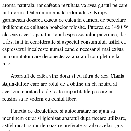
aroma naturala, iar cafeaua rezultata va avea gustul pe care
ni-l dorim. Datorita imbunatatirilor aduse, Krups
garanteaza dozarea exacta de cafea in camera de percolare
indiferent de calitatea boabelor folosite. Puterea de 1450 W
claseaza acest aparat in topul espressoarelor puternice, dar
a fost luat in consideratie si aspectul consumului, astfel ca
espressorul incalzeste numai cand e necesar si mai exista
un comutator care deconecteaza aparatul complet de la
retea.
Claris
Aparatul de cafea vine dotat si cu filtru de apa
Aqua-Filter
care are rolul de a obtine un ph neutru al
acesteia, curatand-o de toate impurtitatile pe care nu
reusim sa le vedem cu ochiul liber.
Functia de decalcifiere si autocuratare ne ajuta sa
mentinem curat si igienizat aparatul dupa fiecare utilizare,
astfel incat bauturile noastre preferate sa aiba acelasi gust