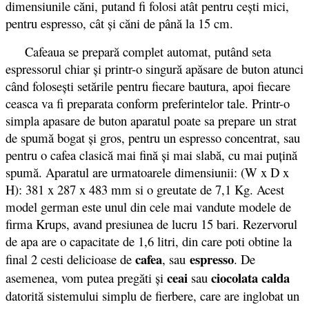
dimensiunile căni,
putand fi folosi
atât pentru cești mici,
pentru espresso, cât și căni de până la 15 cm.
Cafeaua se prepară complet automat, putând seta
espressorul chiar și printr-o singură apăsare de buton atunci
când folosești setările pentru fiecare bautura, apoi fiecare
ceasca va fi preparata conform preferintelor tale. Printr-o
simpla apasare de buton aparatul poate sa prepare un strat
de spumă bogat şi gros, pentru un espresso concentrat, sau
pentru o cafea clasică mai fină şi mai slabă, cu mai puţină
spumă. Aparatul are urmatoarele dimensiunii: (W x D x
H): 381 x 287 x 483 mm si o greutate de 7,1 Kg. Acest
model german este unul din cele mai vandute modele de
firma Krups, avand presiunea de lucru 15 bari. Rezervorul
de apa are o capacitate de 1,6 litri, din care poti obtine la
cafea
espresso
final 2 cesti delicioase de
, sau
. De
ceai
ciocolata calda
asemenea, vom putea pregăti și
sau
datorită sistemului simplu de fierbere, care are inglobat un