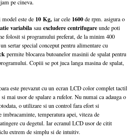
njam pe cineva.
10 Kg
,
1600
 model este de
iar cele
de rpm. asigura o
atie variabila
excludere centrifugare
sau
unde poti
ine folosit si programului preferat, de la minim 400
n sertar special conceput pentru alimentare cu
ock
permite blocarea butoanelor masinii de spalat pentru
programului. Copiii se pot juca langa masina de spalat,
ra este prevazut cu un ecran LCD color complet tactil
si mai usor de spalare a rufelor. Nu numai ca adauga o
todata, o utilizare si un control fara efort si
 de imbracaminte, temperatura apei, viteza de
 atingere cu degetul. Iar ecranul LCD usor de citit
clu extrem de simplu si de intuitiv.