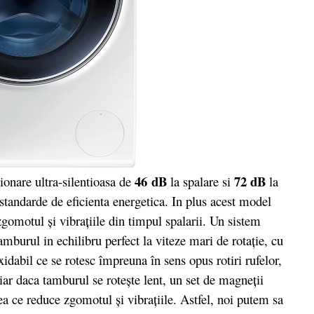
46 dB
72 dB
ionare ultra-silentioasa de
la spalare si
la
 standarde de eficienta energetica. In plus acest model
gomotul şi vibraţiile din timpul spalarii. Un sistem
mburul in echilibru perfect la viteze mari de rotaţie, cu
xidabil ce se rotesc împreuna în sens opus rotiri rufelor,
iar daca tamburul se roteşte lent, un set de magneţii
ea ce reduce zgomotul şi vibraţiile. Astfel, noi putem sa