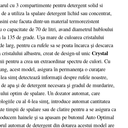
rul cu 3 compartimente pentru detergent solid si
a de a utiliza la spalare detergent lichid sau concentrat,
asini este facuta dintr-un material termorezistent
u o capacitate de 70 de litri, avand diametrul hubloului
 la 135 de grade. Uşa mare de culoarea cristalului
e larg, pentru ca rufele sa se poata încarca şi descarca
Crystal
cristalului albastru, creat de design-ul unic
ii pentru a crea un extraordinar spectru de culori. Cu
ung, acest model, asigura în permanenţa o curaţare
-lea simţ detectează informaţii despre rufele noastre,
 de apa şi de detergent necesara şi gradul de murdarire,
mului optim de spalare. Un dozator automat, care
ogiile cu al 4-lea simţ, introduce automat cantitatea
e timpii de spalare sau de clatire pentru a se asigura ca
introducem hainele şi sa apasam pe butonul Auto Optimal
rul automat de detergent din dotarea acestui model are