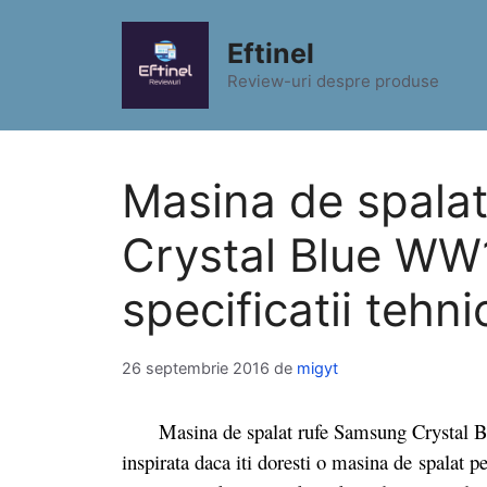
Sari
la
Eftinel
conținut
Review-uri despre produse
Masina de spala
Crystal Blue WW
specificatii tehni
26 septembrie 2016
de
migyt
Masina de spalat rufe Samsung Crystal
inspirata daca iti doresti o masina de spalat p