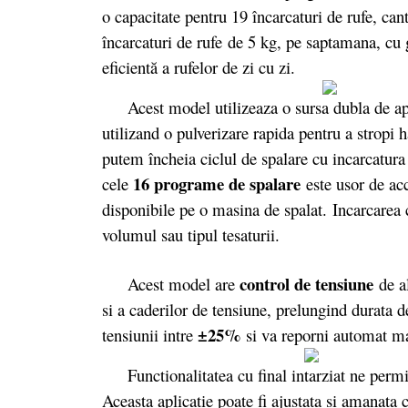
o capacitate pentru 19 încarcaturi de rufe, cant
încarcaturi de rufe de 5 kg, pe saptamana, cu
eficientă a rufelor de zi cu zi.
Acest model utilizeaza o sursa dubla de apa 
utilizand o pulverizare rapida pentru a stropi 
putem încheia ciclul de spalare cu incarcatur
16 programe de spalare
cele
este usor de acc
disponibile pe o masina de spalat. Incarcarea c
volumul sau tipul tesaturii.
control de tensiune
Acest model are
de al
si a caderilor de tensiune, prelungind durata d
±25%
tensiunii intre
si va reporni automat ma
Functionalitatea cu final intarziat ne permit
Aceasta aplicatie poate fi ajustata si amanata