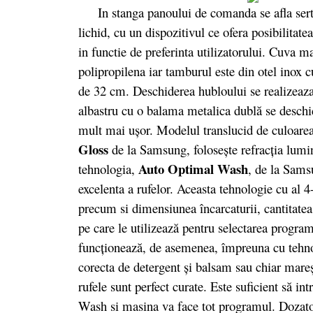
In stanga panoului de comanda se afla serta
lichid, cu un dispozitivul ce ofera posibilitate
in functie de preferinta utilizatorului. Cuva m
polipropilena iar tamburul este din otel inox c
de 32 cm. Deschiderea hubloului se realizeaza
albastru cu o balama metalica dublă se deschid
mult mai uşor. Modelul translucid de culoarea 
Gloss
de la Samsung, foloseşte refracţia lumin
Auto Optimal Wash
tehnologia,
, de la Sams
excelenta a rufelor. Aceasta tehnologie cu al 4
precum si dimensiunea încarcaturii, cantitatea
pe care le utilizează pentru selectarea progra
funcţionează, de asemenea, împreuna cu tehnol
corecta de detergent şi balsam sau chiar mareşt
rufele sunt perfect curate. Este suficient să 
Wash si masina va face tot programul. Dozato