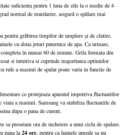
itate suficienta pentru 1 luna de zile la o medie de 4
 grad normal de murdarire. asigură o spălare mai
pentru grăbirea timpilor de umplere şi de clatire,
hainele cu doua jeturi puternice de apa. Ca urmare,
a completa în numai 60 de minute. Grila formata din
esat si intuitiva si cuprinde majoritatea optiunilor
u rufe a masinii de spalat poate varia in functie de
imentare ce protejeaza aparatul impotriva fluctuatiilor
e viata a masinii. Samsung va stabiliza fluctuatiile de
sina dupa o pana de curent.
e sa presetam ora de incheiere a unui ciclu de spalare.
24 ore
 cu pana la
, pentru ca hainele umede sa nu