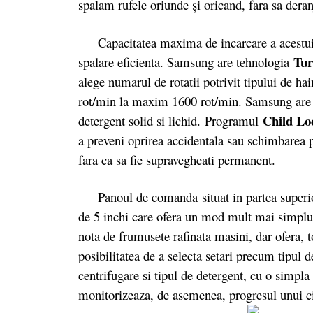
spalam rufele oriunde şi oricand, fara sa dera
Capacitatea maxima de incarcare a acestui
Tur
spalare eficienta. Samsung are tehnologia
alege numarul de rotatii potrivit tipului de ha
rot/min la maxim 1600 rot/min. Samsung are u
Child L
detergent solid si lichid. Programul
a preveni oprirea accidentala sau schimbarea 
fara ca sa fie supravegheati permanent.
Panoul de comanda situat in partea superioa
de 5 inchi care ofera un mod mult mai simplu 
nota de frumusete rafinata masini, dar ofera, to
posibilitatea de a selecta setari precum tipul
centrifugare si tipul de detergent, cu o simpla
monitorizeaza, de asemenea, progresul unui ci