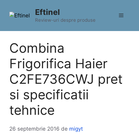
Sari
Eftinel
la
Meniu
conținut
Review-uri despre produse
Combina
Frigorifica Haier
C2FE736CWJ pret
si specificatii
tehnice
26 septembrie 2016
de
migyt