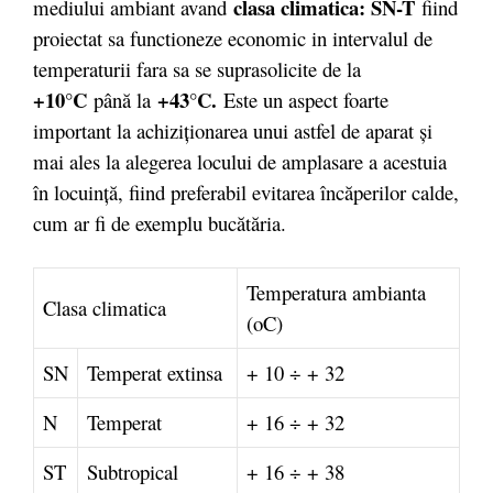
clasa climatica: SN-T
mediului ambiant avand
fiind
proiectat sa functioneze economic in intervalul de
temperaturii fara sa se suprasolicite de la
+10°C
+43°C.
până la
Este un aspect foarte
important la achiziţionarea unui astfel de aparat şi
mai ales la alegerea locului de amplasare a acestuia
în locuinţă, fiind preferabil evitarea încăperilor calde,
cum ar fi de exemplu bucătăria.
Temperatura ambianta
Clasa climatica
(oC)
SN
Temperat extinsa
+ 10 ÷ + 32
N
Temperat
+ 16 ÷ + 32
ST
Subtropical
+ 16 ÷ + 38