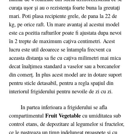
curața ușor și au o rezistența foarte buna la greutați
mari. Poti plasa recipiente grele, de pana la 22 de
kg, pe orice raft. Un mare avantaj al acestui model
este ca pozitia rafturilor poate fi ajustata dupa nevoi
în 2 trepte de maximum caţiva centimetri. Acest
lucru este util deoarece se întampla frecvent ca
aceasta distanţa sa fie cu caţiva milimetri mai mica
decat înalţimea standard a vaselor sau a borcanelor
din comerţ. In plus acest model are in dotare suport
pentru sticle detasabil, pentru a regla spațiul din
interiorul frigiderului pentru nevoile de zi cu zi.
In partea inferioara a frigiderului se afla
Fruit Vegetable
compartimentul
cu umiditatea sub
control etans, de depozitare al legumelor si fructelor,
ce le pastreaza un timp indelungat proaspete si cu