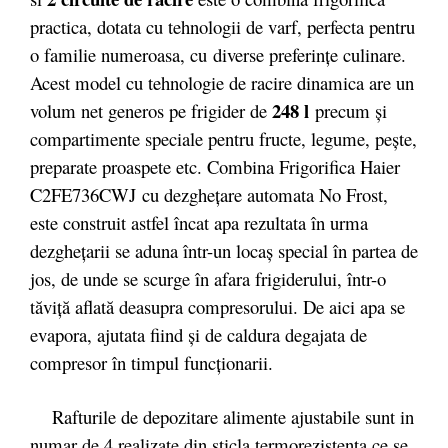
practica, dotata cu tehnologii de varf, perfecta pentru
o familie numeroasa, cu diverse preferințe culinare.
Acest model cu tehnologie de racire dinamica are un
248 l
volum net generos pe frigider de
precum și
compartimente speciale pentru fructe, legume, pește,
preparate proaspete etc. Combina Frigorifica Haier
C2FE736CWJ cu dezgheţare automata No Frost,
este construit astfel încat apa rezultata în urma
dezgheţarii se aduna într-un locaş special în partea de
jos, de unde se scurge în afara frigiderului, într-o
tăviţă aflată deasupra compresorului. De aici apa se
evapora, ajutata fiind şi de caldura degajata de
compresor în timpul funcţionarii.
Rafturile de depozitare alimente ajustabile sunt in
numar de 4 realizate din sticla termorezistenta ce se