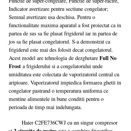
Functie de super-congelare, Functie de super-racire,
Indicator avertizare pentru sectiune congelator;
Semnal avertizare usa deschisa. Pentru o
functionalitate maxima aparatul a fost proiectat ca in
partea de sus sa fie plasat frigiderul iar in partea de
jos sa fie plasat congelatorul. S-a demonstrat ca
frigiderul este mai des folosit decat congelatorul.
Full No
Acest model are tehnologia
de dezghetare
Frost
a frigiderului si a congelatorului unde
umiditatea este colectata de vaporizatorul central cu
aripioare. Vaporizatorul impiedica formarea ghetii in
congelator pastrand o temperatura uniforma ce
mentine alimentele in bune conditii pentru o
perioada de timp mai indelungata.
Haier C2FE736CWJ cu un singur compresor
2 circuite de racire
si
este o combina frigorifica