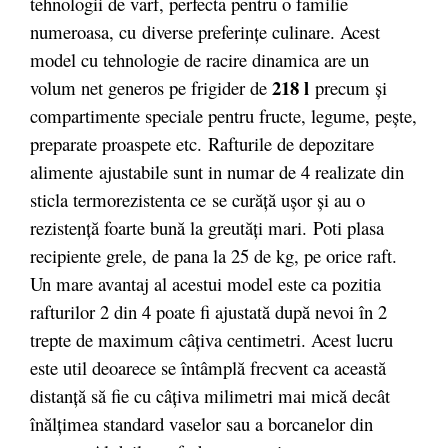
tehnologii de varf, perfecta pentru o familie
numeroasa, cu diverse preferințe culinare. Acest
model cu tehnologie de racire dinamica are un
218 l
volum net generos pe frigider de
precum și
compartimente speciale pentru fructe, legume, pește,
preparate proaspete etc. Rafturile de depozitare
alimente
ajustabile sunt in numar de 4 realizate din
sticla termorezistenta ce se curăță ușor și au o
rezistență foarte bună la greutăți mari. Poti plasa
recipiente grele, de pana la 25 de kg, pe orice raft.
Un mare avantaj al acestui model este ca pozitia
rafturilor 2 din 4 poate fi ajustată după nevoi în 2
trepte de maximum câţiva centimetri. Acest lucru
este util deoarece se întâmplă frecvent ca această
distanţă să fie cu câţiva milimetri mai mică decât
înălţimea standard vaselor sau a borcanelor din