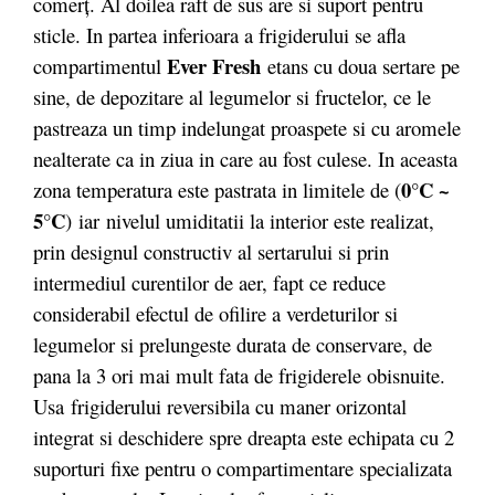
comerţ. Al doilea raft de sus are si suport pentru
sticle. In partea inferioara a frigiderului se afla
Ever Fresh
compartimentul
etans cu doua sertare pe
sine, de depozitare al legumelor si fructelor, ce le
pastreaza un timp indelungat proaspete si cu aromele
nealterate ca in ziua in care au fost culese. In aceasta
0°C ~
zona temperatura este pastrata in limitele de (
5°C
) iar nivelul umiditatii la interior este realizat,
prin designul constructiv al sertarului si prin
intermediul curentilor de aer, fapt ce reduce
considerabil efectul de ofilire a verdeturilor si
legumelor si prelungeste durata de conservare, de
pana la 3 ori mai mult fata de frigiderele obisnuite.
Usa frigiderului reversibila cu maner orizontal
integrat si deschidere spre dreapta este echipata cu 2
suporturi fixe pentru o compartimentare specializata