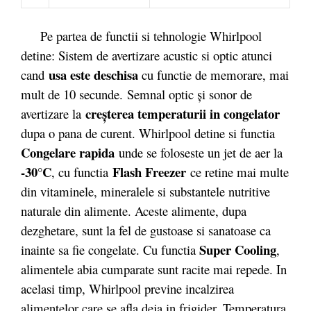
Pe partea de functii si tehnologie Whirlpool
detine: Sistem de avertizare acustic si optic atunci
usa este deschisa
cand
cu functie de memorare, mai
mult de 10 secunde. Semnal optic şi sonor de
creşterea temperaturii in congelator
avertizare la
dupa o pana de curent. Whirlpool detine si functia
Congelare rapida
unde se foloseste un jet de aer la
-30°C
Flash Freezer
, cu functia
ce retine mai multe
din vitaminele, mineralele si substantele nutritive
naturale din alimente. Aceste alimente, dupa
dezghetare, sunt la fel de gustoase si sanatoase ca
Super Cooling
inainte sa fie congelate. Cu functia
,
alimentele abia cumparate sunt racite mai repede. In
acelasi timp, Whirlpool previne incalzirea
alimentelor care se afla deja in frigider. Temperatura