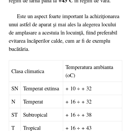
+43°C
regim de iarna
până la
in regim de vara.
Este un aspect foarte important la achiziţionarea
unui astfel de aparat şi mai ales la alegerea locului
de amplasare a acestuia în locuinţă, fiind preferabil
evitarea încăperilor calde, cum ar fi de exemplu
bucătăria.
Temperatura ambianta
Clasa climatica
(oC)
SN
Temperat extinsa
+ 10 ÷ + 32
N
Temperat
+ 16 ÷ + 32
ST
Subtropical
+ 16 ÷ + 38
T
Tropical
+ 16 ÷ + 43