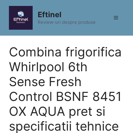
Sari
la
Eftinel
Meniu
conținut
Review-uri despre produse
Combina frigorifica
Whirlpool 6th
Sense Fresh
Control BSNF 8451
OX AQUA pret si
specificatii tehnice