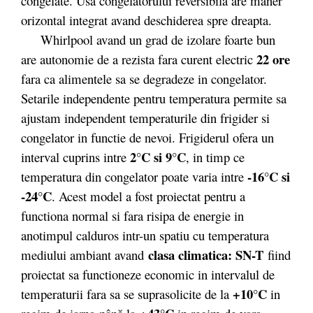
congelate. Usa congelatorului reversibila are maner
orizontal integrat avand deschiderea spre dreapta.
Whirlpool avand un grad de izolare foarte bun
22 ore
are autonomie de a rezista fara curent electric
fara ca alimentele sa se degradeze in congelator.
Setarile independente pentru temperatura permite sa
ajustam independent temperaturile din frigider si
congelator in functie de nevoi. Frigiderul ofera un
2°C si 9°C
interval cuprins intre
, in timp ce
-16°C si
temperatura din congelator poate varia intre
-24°C
. Acest model a fost proiectat pentru a
functiona normal si fara risipa de energie in
anotimpul calduros intr-un spatiu cu temperatura
clasa climatica: SN-T
mediului ambiant avand
fiind
proiectat sa functioneze economic in intervalul de
+10°C
temperaturii fara sa se suprasolicite de la
in