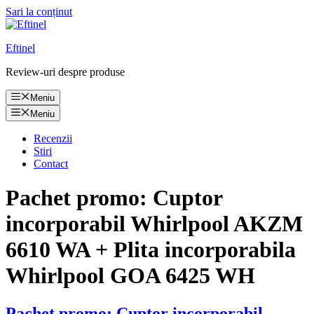
Sari la conținut
Eftinel
Review-uri despre produse
Meniu
Meniu
Recenzii
Stiri
Contact
Pachet promo: Cuptor
incorporabil Whirlpool AKZM
6610 WA + Plita incorporabila
Whirlpool GOA 6425 WH
Pachet promo: Cuptor incorporabil