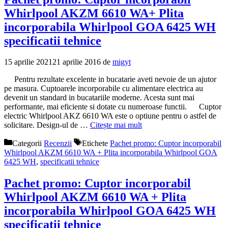
Whirlpool AKZM 6610 WA+ Plita
incorporabila Whirlpool GOA 6425 WH
specificatii tehnice
15 aprilie 2021
21 aprilie 2016
de
migyt
Pentru rezultate excelente in bucatarie aveti nevoie de un ajutor
pe masura. Cuptoarele incorporabile cu alimentare electrica au
devenit un standard in bucatariile moderne. Acesta sunt mai
performante, mai eficiente si dotate cu numeroase functii. Cuptor
electric Whirlpool AKZ 6610 WA este o optiune pentru o astfel de
solicitare. Design-ul de …
Citește mai mult
Categorii
Recenzii
Etichete
Pachet promo: Cuptor incorporabil
Whirlpool AKZM 6610 WA + Plita incorporabila Whirlpool GOA
6425 WH
,
specificatii tehnice
Pachet promo: Cuptor incorporabil
Whirlpool AKZM 6610 WA + Plita
incorporabila Whirlpool GOA 6425 WH
specificatii tehnice