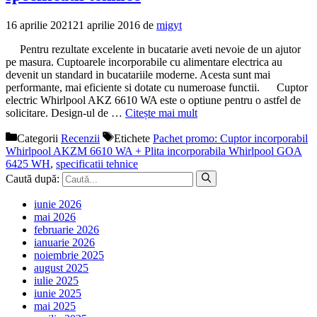
16 aprilie 2021
21 aprilie 2016
de
migyt
Pentru rezultate excelente in bucatarie aveti nevoie de un ajutor
pe masura. Cuptoarele incorporabile cu alimentare electrica au
devenit un standard in bucatariile moderne. Acesta sunt mai
performante, mai eficiente si dotate cu numeroase functii. Cuptor
electric Whirlpool AKZ 6610 WA este o optiune pentru o astfel de
solicitare. Design-ul de …
Citește mai mult
Categorii
Recenzii
Etichete
Pachet promo: Cuptor incorporabil
Whirlpool AKZM 6610 WA + Plita incorporabila Whirlpool GOA
6425 WH
,
specificatii tehnice
Caută după:
iunie 2026
mai 2026
februarie 2026
ianuarie 2026
noiembrie 2025
august 2025
iulie 2025
iunie 2025
mai 2025