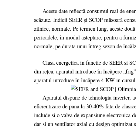
Aceste date reflectă consumul real de ener
scăzute. Indicii SEER şi SCOP măsoară consumu
zilnice, normale. Pe termen lung, aceste două v
perioadele, în modul aşteptare, pentru a furniza
normale, pe durata unui întreg sezon de încălzi
Clasa energetica in functie de SEER si SCO
din reţea, aparatul introduce în încăpere „fr
aparatul introduce în încăpere 4 KW in cursul
Aparatul dispune de tehnologia inverter, av
eficientizare de pana la 30-40% fata de clas
include si o valva de expansiune electronica de 
dar si un ventilator axial cu design optimizat