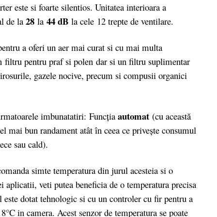
 este si foarte silentios. Unitatea interioara a
28
44 dB
al de la
la
la cele 12 trepte de ventilare.
pentru a oferi un aer mai curat si cu mai multa
n filtru pentru praf si polen dar si un filtru suplimentar
rosurile, gazele nocive, precum si compusii organici
automat
rmatoarele imbunatatiri: Funcţia
(cu această
 cel mai bun randament atât în ceea ce priveşte consumul
rece sau cald).
ecomanda simte temperatura din jurul acesteia si o
ei aplicatii, veti putea beneficia de o temperatura precisa
 este dotat tehnologic si cu un controler cu fir pentru a
8°C in camera. Acest senzor de temperatura se poate