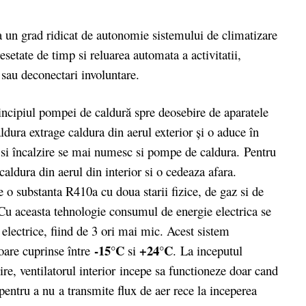
a un grad ridicat de autonomie sistemului de climatizare
setate de timp si reluarea automata a activitatii,
sau deconectari involuntare.
incipiul pompei de caldură spre deosebire de aparatele
ldura extrage caldura din aerul exterior şi o aduce în
re si încalzire se mai numesc si pompe de caldura. Pentru
 caldura din aerul din interior si o cedeaza afara.
e o substanta R410a cu doua starii fizice, de gaz si de
. Cu aceasta tehnologie consumul de energie electrica se
 electrice, fiind de 3 ori mai mic. Acest sistem
-15°C
+24°C
ioare cuprinse între
si
. La inceputul
ire, ventilatorul interior incepe sa functioneze doar cand
pentru a nu a transmite flux de aer rece la inceperea