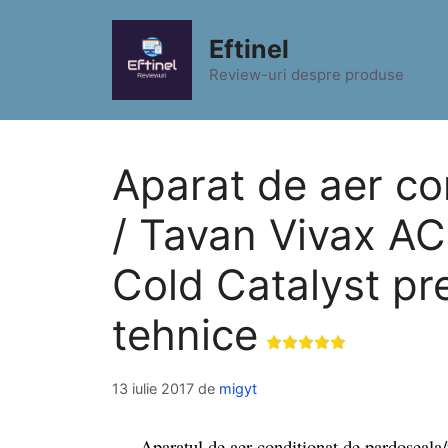
Sari
la
Eftinel
conținut
Review-uri despre produse
Aparat de aer co
/ Tavan Vivax AC
Cold Catalyst pret
tehnice
13 iulie 2017
de
migyt
Aparatul de aer conditionat de pardoseala/