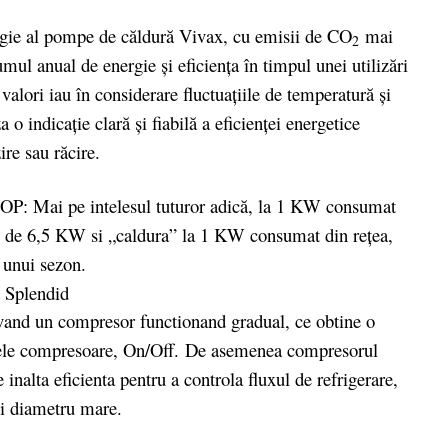
gie al pompe de căldură Vivax, cu emisii de CO
mai
2
l anual de energie şi eficienţa în timpul unei utilizări
alori iau în considerare fluctuaţiile de temperatură şi
 o indicaţie clară şi fiabilă a eficienţei energetice
re sau răcire.
P: Mai pe intelesul tuturor adică, la 1 KW consumat
ig” de 6,5 KW si „caldura” la 1 KW consumat din reţea,
 unui sezon.
and un compresor functionand gradual, ce obtine o
icele compresoare, On/Off. De asemenea compresorul
inalta eficienta pentru a controla fluxul de refrigerare,
 si diametru mare.