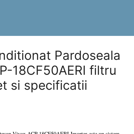
nditionat Pardoseala
P-18CF50AERI filtru
 si specificatii
tavan Vivax ACP-18CF50AERI Inverter este un sistem