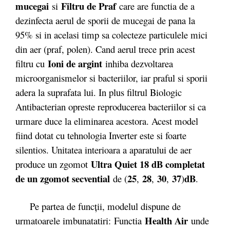
mucegai
Filtru de Praf
si
care are functia de a
dezinfecta aerul de sporii de mucegai de pana la
95% si in acelasi timp sa colecteze particulele mici
din aer (praf, polen). Cand aerul trece prin acest
Ioni de argint
filtru cu
inhiba dezvoltarea
microorganismelor si bacteriilor, iar praful si sporii
adera la suprafata lui. In plus filtrul Biologic
Antibacterian opreste reproducerea bacteriilor si ca
urmare duce la eliminarea acestora. Acest model
fiind dotat cu tehnologia Inverter este si foarte
silentios. Unitatea interioara a aparatului de aer
Ultra Quiet 18 dB completat
produce un zgomot
de un zgomot secvential
25
28
30
37
dB
de (
,
,
,
)
.
Pe partea de funcții, modelul dispune de
Health Air
urmatoarele imbunatatiri: Functia
unde