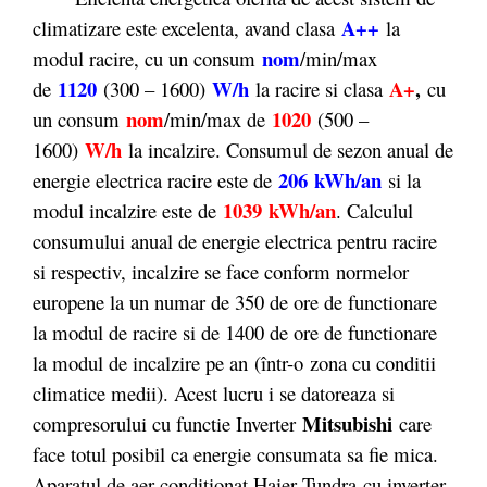
A++
climatizare este excelenta, avand clasa
la
nom
modul racire, cu un consum
/min/max
1120
W/h
A+
,
de
(300 – 1600)
la racire si clasa
cu
nom
1020
un consum
/min/max de
(500 –
W/h
1600)
la incalzire. Consumul de sezon anual de
206
kWh/an
energie electrica racire este de
si la
1039 kWh/an
modul incalzire este de
. Calculul
consumului anual de energie electrica pentru racire
si respectiv, incalzire se face conform normelor
europene la un numar de 350 de ore de functionare
la modul de racire si de 1400 de ore de functionare
la modul de incalzire pe an (într-o zona cu conditii
climatice medii). Acest lucru i se datoreaza si
Mitsubishi
compresorului cu functie Inverter
care
face totul posibil ca energie consumata sa fie mica.
Aparatul de aer condiţionat Haier Tundra cu inverter