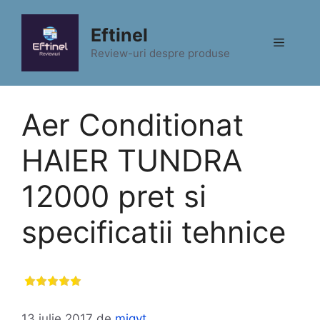
Sari
la
Eftinel
Meniu
conținut
Review-uri despre produse
Aer Conditionat
HAIER TUNDRA
12000 pret si
specificatii tehnice
13 iulie 2017
de
migyt