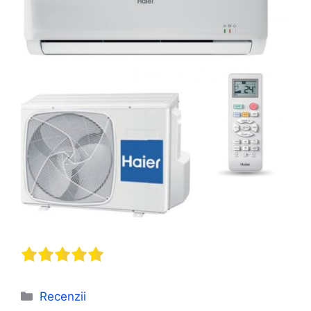
Categorii
Recenzii