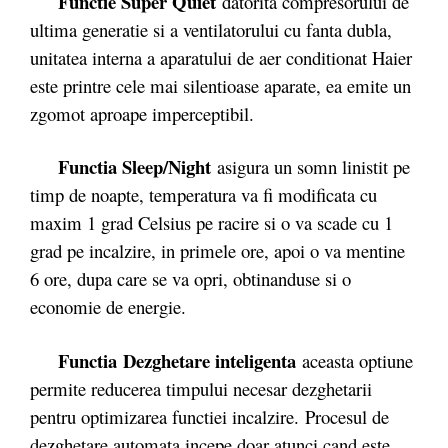
Functie Super Quiet
datorita compresorului de
ultima generatie si a ventilatorului cu fanta dubla,
unitatea interna a aparatului de aer conditionat Haier
este printre cele mai silentioase aparate, ea emite un
zgomot aproape imperceptibil.
Functia Sleep/Night
asigura un somn linistit pe
timp de noapte, temperatura va fi modificata cu
maxim 1 grad Celsius pe racire si o va scade cu 1
grad pe incalzire, in primele ore, apoi o va mentine
6 ore, dupa care se va opri, obtinanduse si o
economie de energie.
Functia
Dezghetare inteligenta
aceasta optiune
permite reducerea timpului necesar dezghetarii
pentru optimizarea functiei incalzire. Procesul de
dezghetare automata incepe doar atunci cand este