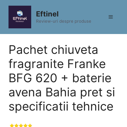
Sari
la
Eftinel
Meniu
conținut
Review-uri despre produse
Pachet chiuveta
fragranite Franke
BFG 620 + baterie
avena Bahia pret si
specificatii tehnice