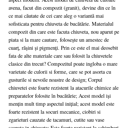
avena, facut
din compozit (granit),
devine din ce în
ce mai căutate de cei care aleg o variantă mai
sofisticata pentru chiuveta de bucătărie. Materialul
compozit din care este facuta chiuveta, nou aparut pe
piata si la mare cautare, folosește un amestec de
cuarț, rășini și pigmenți. Prin ce este el mai deosebit
fata de alte materiale care sau folosit la chiuvetele
clasice din trecut? Compozitul poate ingloba o mare
varietate de culorii si forme, care se pot asorta cu
gusturile si nevoile noastre de design; Corpul
chiuvetei este foarte rezistent la atacurile chimice ale
preparatelor folosite în bucătărie; Acest model iși
mențin mult timp aspectul inițial; acest model este
foarte rezistent la socuri mecanice, ciobiri si
zgarieturi cauzate de tacamuri, cutite sau vase
scapate in chiuveta; Este foarte rezistent la schimbari