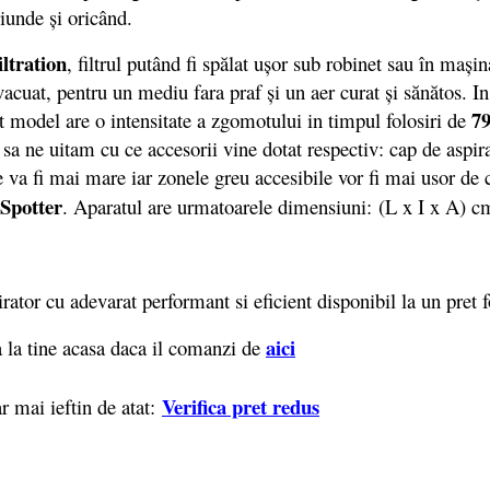
 oriunde şi oricând.
ltration
, filtrul putând fi spălat uşor sub robinet sau în maş
evacuat, pentru un mediu fara praf şi un aer curat şi sănătos. In 
7
t model are o intensitate a zgomotului in timpul folosiri de
sa ne uitam cu ce accesorii vine dotat respectiv: cap de aspir
e va fi mai mare iar zonele greu accesibile vor fi mai usor de c
Spotter
. Aparatul are urmatoarele dimensiuni: (L x I x A) cm
ator cu adevarat performant si eficient disponibil la un pret 
aici
 la tine acasa daca il comanzi de
Verifica pret redus
r mai ieftin de atat: