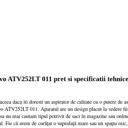
o ATV252LT 011 pret si specificatii tehnic
eea daca iti doresti un aspirator de calitate cu o putere de asp
 ATV252LT 011. Aparatul are un design placut la vedere fiind
 sa nu mai cautam tipul potrivit de saci în magazine sau online
lul. Fie că avem de curăţat o suprafaţă mare sau un spaţiu mic