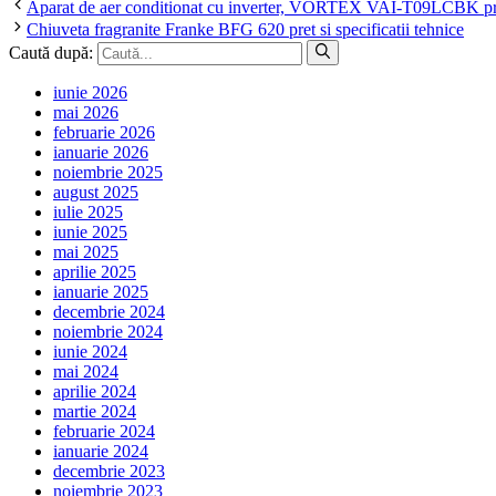
Aparat de aer conditionat cu inverter, VORTEX VAI-T09LCBK pret 
Chiuveta fragranite Franke BFG 620 pret si specificatii tehnice
Caută după:
iunie 2026
mai 2026
februarie 2026
ianuarie 2026
noiembrie 2025
august 2025
iulie 2025
iunie 2025
mai 2025
aprilie 2025
ianuarie 2025
decembrie 2024
noiembrie 2024
iunie 2024
mai 2024
aprilie 2024
martie 2024
februarie 2024
ianuarie 2024
decembrie 2023
noiembrie 2023