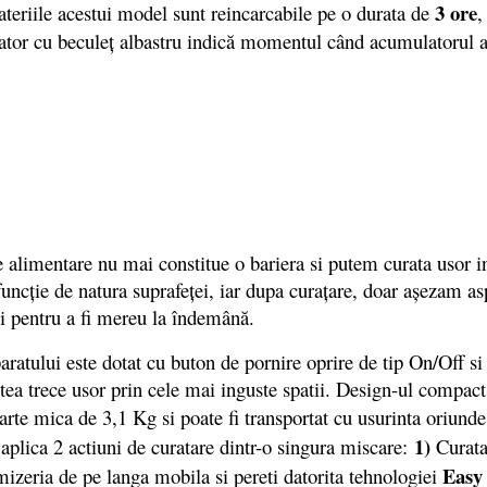
3 ore
ateriile acestui model sunt reincarcabile pe o durata de
,
icator cu beculeţ albastru indică momentul când acumulatorul as
mentare nu mai constitue o bariera si putem curata usor in di
uncţie de natura suprafeţei, iar dupa curaţare, doar aşezam a
ui pentru a fi mereu la îndemână.
ului este dotat cu buton de pornire oprire de tip On/Off si 
ea trece usor prin cele mai inguste spatii. Design-ul compact 
oarte mica de 3,1 Kg si poate fi transportat cu usurinta oriund
1)
plica 2 actiuni de curatare dintr-o singura miscare:
Curata 
Easy
izeria de pe langa mobila si pereti datorita tehnologiei