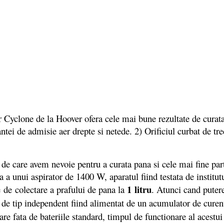
lone de la Hoover ofera cele mai bune rezultate de curatare
antei de admisie aer drepte si netede. 2) Orificiul curbat de tr
care avem nevoie pentru a curata pana si cele mai fine partic
ea a unui aspirator de 1400 W, aparatul fiind testata de instit
1 litru
e de colectare a prafului de pana la
. Atunci cand puter
e de tip independent fiind alimentat de un acumulator de cure
re fata de bateriile standard, timpul de functionare al acestu