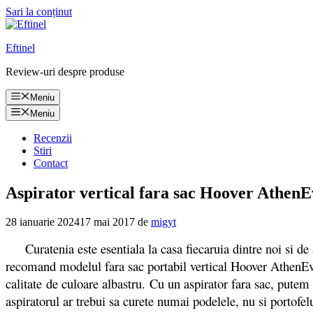
Sari la conținut
Eftinel
Review-uri despre produse
Meniu
Meniu
Recenzii
Stiri
Contact
Aspirator vertical fara sac Hoover AthenEv
28 ianuarie 2024
17 mai 2017
de
migyt
Curatenia este esentiala la casa fiecaruia dintre noi si de ac
recomand modelul fara sac portabil vertical Hoover AthenEvo
calitate de culoare albastru. Cu un aspirator fara sac, putem
aspiratorul ar trebui sa curete numai podelele, nu si portofe