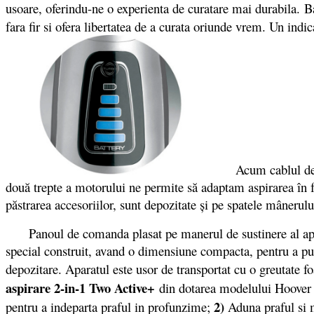
usoare, oferindu-ne o experienta de curatare mai durabila. B
fara fir si ofera libertatea de a curata oriunde vrem. Un ind
Acum cablul de ali
două trepte a motorului ne permite să adaptam aspirarea în f
păstrarea accesoriilor, sunt depozitate şi pe spatele mânerul
Panoul de comanda plasat pe manerul de sustinere al aparat
special construit, avand o dimensiune compacta, pentru a put
depozitare. Aparatul este usor de transportat cu o greutate f
aspirare 2-in-1 Two Active+
din dotarea modelului Hoover a
2)
pentru a indeparta praful in profunzime;
Aduna praful si m