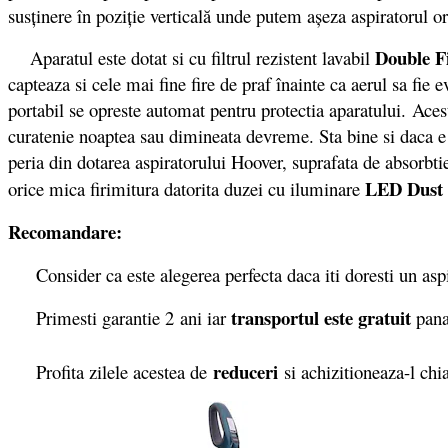
susţinere în poziţie verticală unde putem aşeza aspiratorul
Double Fi
Aparatul este dotat si cu filtrul rezistent lavabil
capteaza si cele mai fine fire de praf înainte ca aerul sa fie 
portabil se opreste automat pentru protectia aparatului. Aces
curatenie noaptea sau dimineata devreme. Sta bine si daca e 
peria din dotarea aspiratorului Hoover, suprafata de absorbti
LED Dust 
orice mica firimitura datorita duzei cu iluminare
Recomandare:
Consider ca este alegerea perfecta daca iti doresti un aspir
transportul este gratuit
Primesti garantie 2
ani iar
pana
reduceri
Profita zilele acestea de
si achizitioneaza-l chia