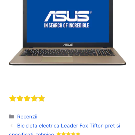
Categorii
Recenzii
Bicicleta electrica Leader Fox Tifton pret si
specificatii tehnice