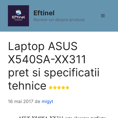
Sari
la
Eftinel
Meniu
conținut
Review-uri despre produse
Laptop ASUS
X540SA-XX311
pret si specificatii
tehnice
16 mai 2017
de
migyt
ASUS X540SA-XX311 este alegerea perfecta