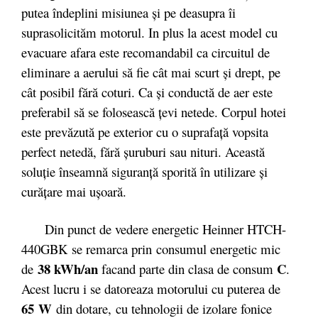
putea îndeplini misiunea şi pe deasupra îi
suprasolicităm motorul. In plus la acest model cu
evacuare afara este recomandabil ca circuitul de
eliminare a aerului să fie cât mai scurt şi drept, pe
cât posibil fără coturi. Ca şi conductă de aer este
preferabil să se folosească ţevi netede. Corpul hotei
este prevăzută pe exterior cu o suprafaţă vopsita
perfect netedă, fără şuruburi sau nituri. Această
soluţie înseamnă siguranţă sporită în utilizare şi
curăţare mai uşoară.
Din punct de vedere energetic Heinner HTCH-
440GBK se remarca prin consumul energetic mic
38 kWh/an
C
de
facand parte din clasa de consum
.
Acest lucru i se datoreaza motorului cu puterea de
65 W
din dotare, cu tehnologii de izolare fonice