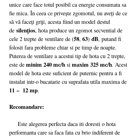
unice care face totul posibil ca energie consumata sa
fie mica. În ceea ce priveşte zgomotul, nu aveţi de ce
să vă faceţi griji, acesta fiind un model destul
silenţios
de
, hota produce un zgomot secvential de
58
63
dB
cele 2 trepte de ventilare de (
,
)
,
putand fi
folosit fara probleme chiar si pe timp de noapte.
Puterea de ventilare a acestui tip de hota cu 2 trepte,
minim 240 mc/h
maxim 325 mc/h
este de
si
. Acest
model de hota este suficient de puternic pentru a fi
instalat intr-o bucatarie cu suprafata utila maxima de
11 – 12 mp
.
Recomandare:
Este alegerea perfecta daca iti doresti o hota
performanta care sa faca fata cu brio indiferent de