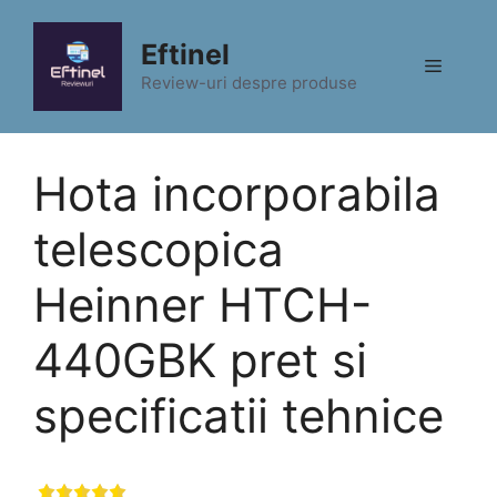
Sari
la
Eftinel
Meniu
conținut
Review-uri despre produse
Hota incorporabila
telescopica
Heinner HTCH-
440GBK pret si
specificatii tehnice