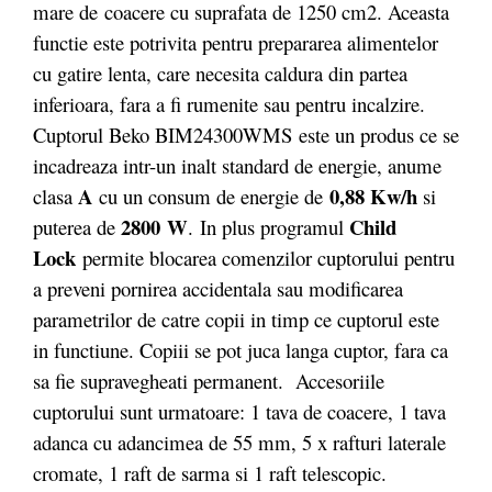
mare de coacere cu suprafata de 1250 cm2. Aceasta
functie este potrivita pentru prepararea alimentelor
cu gatire lenta, care necesita caldura din partea
inferioara, fara a fi rumenite sau pentru incalzire.
Cuptorul Beko BIM24300WMS este un produs ce se
incadreaza intr-un inalt standard de energie, anume
A
0,88 Kw/h
clasa
cu un consum de energie de
si
2800
W
Child
puterea de
. In plus programul
Lock
permite blocarea comenzilor cuptorului pentru
a preveni pornirea accidentala sau modificarea
parametrilor de catre copii in timp ce cuptorul este
in functiune. Copiii se pot juca langa cuptor, fara ca
sa fie supravegheati permanent. Accesoriile
cuptorului sunt urmatoare: 1 tava de coacere, 1 tava
adanca cu adancimea de 55 mm, 5 x rafturi laterale
cromate, 1 raft de sarma si 1 raft telescopic.