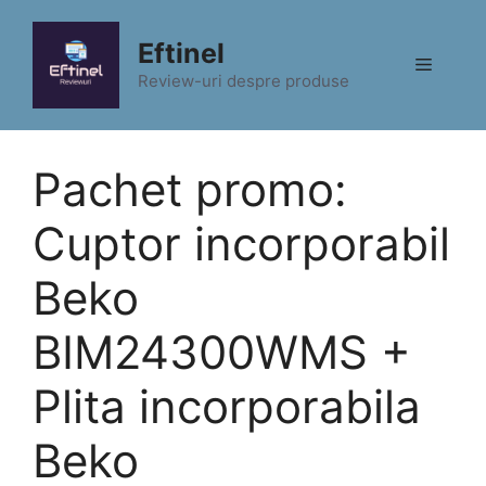
Sari
la
Eftinel
Meniu
conținut
Review-uri despre produse
Pachet promo:
Cuptor incorporabil
Beko
BIM24300WMS +
Plita incorporabila
Beko