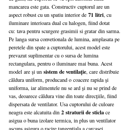
mancarea este gata. Constructiv cuptorul are un
71 litri
aspect robust cu un spatiu interior de
, cu
iluminare interioara dual cu halogen, fiind dotat
cu: tava pentru scurgere grasimii si gratar din sarma.
Pe langa sursa convetionala de lumina, amplasata pe
peretele din spate a cuptorului, acest model este
prevazut suplimentar cu o sursa de lumina
rectangulara, pentru o iluminare mai buna. Acest
sistem de ventilaţie
model are şi un
, care distribuie
căldura uniform, producand o coacere rapida şi
uniforma, iar alimentele nu se ard şi nu se prind de
vas, deoarece căldura vine din toate direcţiile, fiind
dispersata de ventilator. Usa cuptorului de culoare
2 straturii de sticla
neagra este alcatuita din
ce
asigua o buna izolare termica, in plus un ventilator
ascuns asigura o racire tangentiala a carcasei