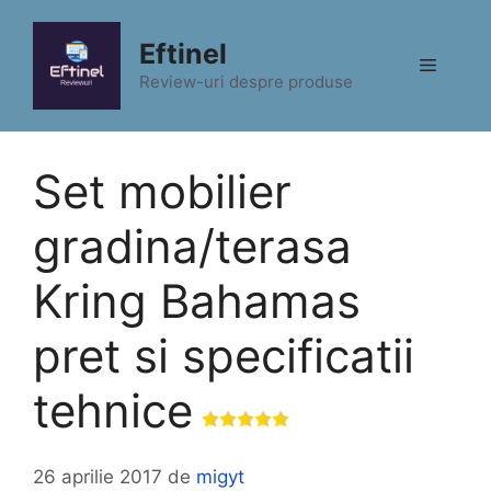
Sari
la
Eftinel
Meniu
conținut
Review-uri despre produse
Set mobilier
gradina/terasa
Kring Bahamas
pret si specificatii
tehnice
26 aprilie 2017
de
migyt