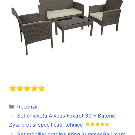
Categorii
Recenzii
Set chiuveta Alveus Foxtrot 30 + Baterie
Zyta pret si specificatii tehnice
Set mobilier gradina Kring Summer Bali maro