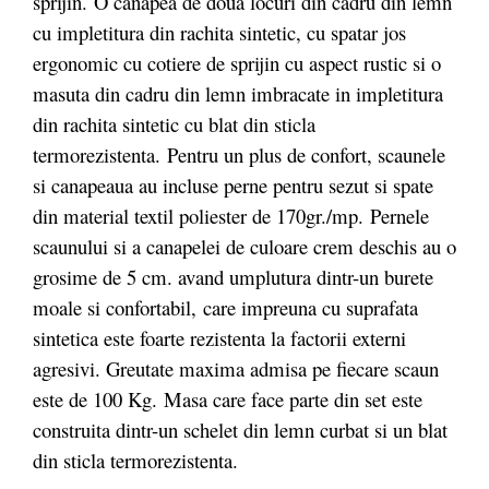
sprijin. O canapea de doua locuri din cadru din lemn
cu impletitura din rachita sintetic, cu spatar jos
ergonomic cu cotiere de sprijin cu aspect rustic si o
masuta din cadru din lemn imbracate in impletitura
din rachita sintetic cu blat din sticla
termorezistenta. Pentru un plus de confort, scaunele
si canapeaua au incluse perne pentru sezut si spate
din material textil poliester de 170gr./mp. Pernele
scaunului si a canapelei de culoare crem deschis au o
grosime de 5 cm. avand umplutura dintr-un burete
moale si confortabil, care impreuna cu suprafata
sintetica este foarte rezistenta la factorii externi
agresivi. Greutate maxima admisa pe fiecare scaun
este de 100 Kg. Masa care face parte din set este
construita dintr-un schelet din lemn curbat si un blat
din sticla termorezistenta.