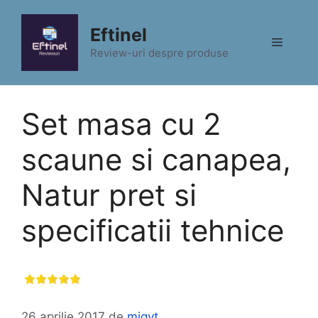
Sari
la
Eftinel
Meniu
conținut
Review-uri despre produse
Set masa cu 2
scaune si canapea,
Natur pret si
specificatii tehnice
26 aprilie 2017
de
migyt