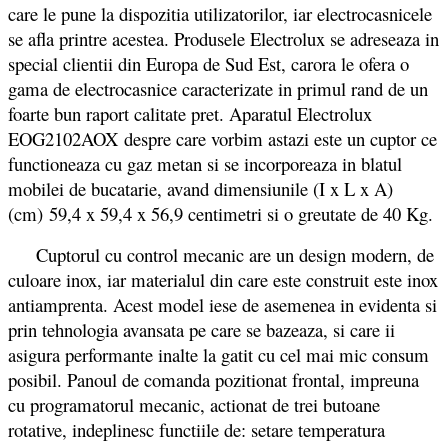
care le pune la dispozitia utilizatorilor, iar electrocasnicele
se afla printre acestea. Produsele Electrolux se adreseaza in
special clientii din Europa de Sud Est, carora le ofera o
gama de electrocasnice caracterizate in primul rand de un
foarte bun raport calitate pret. Aparatul Electrolux
EOG2102AOX despre care vorbim astazi este un cuptor ce
functioneaza cu gaz metan si se incorporeaza in blatul
mobilei de bucatarie, avand dimensiunile (I x L x A)
(cm) 59,4 x 59,4 x 56,9 centimetri si o greutate de 40 Kg.
Cuptorul cu control mecanic are un design modern, de
culoare inox, iar materialul din care este construit este inox
antiamprenta. Acest model iese de asemenea in evidenta si
prin tehnologia avansata pe care se bazeaza, si care ii
asigura performante inalte la gatit cu cel mai mic consum
posibil. Panoul de comanda pozitionat frontal, impreuna
cu programatorul mecanic, actionat de trei butoane
rotative, indeplinesc functiile de: setare temperatura