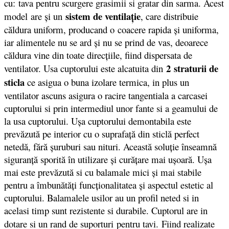
cu: tava pentru scurgere grasimii si gratar din sarma. Acest
sistem de ventilaţie
model are şi un
, care distribuie
căldura uniform, producand o coacere rapida şi uniforma,
iar alimentele nu se ard şi nu se prind de vas, deoarece
căldura vine din toate direcţiile, fiind dispersata de
2 straturii de
ventilator. Usa cuptorului este alcatuita din
sticla
ce asigua o buna izolare termica, in plus un
ventilator ascuns asigura o racire tangentiala a carcasei
cuptorului si prin intermediul unor fante si a geamului de
la usa cuptorului. Uşa cuptorului demontabila este
prevăzută pe interior cu o suprafaţă din sticlă perfect
netedă, fără şuruburi sau nituri. Această soluţie înseamnă
siguranţă sporită în utilizare şi curăţare mai uşoară. Uşa
mai este prevăzută si cu balamale mici şi mai stabile
pentru a îmbunătăţi funcţionalitatea şi aspectul estetic al
cuptorului. Balamalele usilor au un profil neted si in
acelasi timp sunt rezistente si durabile. Cuptorul are in
dotare si un rand de suporturi
pentru tavi. Fiind realizate