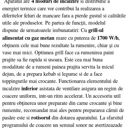
4 moduri de încălzire
Aparatul are
si distributie a
energiei termice care vor contribui la realizarea a
diferitelor feluri de mancare fara a pierde gustul si calitătile
utile ale produselor. Pe partea de funcții, modelul
grill-ul
dispune de urmatoarele imbunatatiri: Cu
alimentat cu gaz metan
1700 W/h
mare cu puterea de
,
obţinem cele mai bune rezultate la rumenire, chiar şi cu
vase mai mici. Optiunea grill face ca rumenirea paini
prajite sa fie rapida si usoara. Este cea mai buna
modalitate de a rumeni painea prajita servita la micul
dejun, de a prepara kebab si legume si de a face
toppingurile mai crocante. Functionarea elementului de
inferior
incalzire
asistata de ventilare asigura un regim de
coacere uniform, intr-un ritm accelerat. Un accesoriu util
pentru obţinerea unor preparate din carne crocante şi bine
rumenite, recomandat mai ales pentru prepararea cărnii de
rotisorul
pasăre este si
din dotarea aparatului. La sfarsitul
programului de coacere un semnal sonor ne avertizeazade