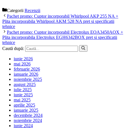
Categorii
Recenzii
Pachet promo: Cuptor incorporabil Whirlpool AKP 255 NA +
Plita incorporabila Whirlpool AKM 528 NA pret si specificatii
tehnice
Pachet promo: Cuptor incorporabil Electrolux EOA3450AOX +
Plita incorporabila Electrolux EGH6342BOX pret si specificatii
tehnice
Caută după:
iunie 2026
mai 2026
februarie 2026
ianuarie 2026
noiembrie 2025
august 2025
iulie 2025
iunie 2025
mai 2025
aprilie 2025
ianuarie 2025
decembrie 2024
noiembrie 2024
iunie 2024