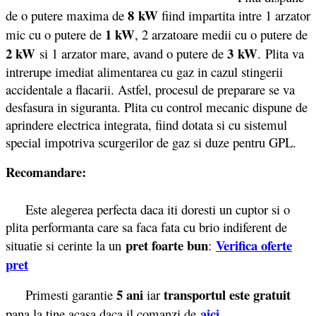
8 kW
de o putere maxima de
fiind impartita intre 1 arzator
1 kW
mic cu o putere de
, 2 arzatoare medii cu o putere de
2 kW
3 kW
si 1 arzator mare, avand o putere de
. Plita va
intrerupe imediat alimentarea cu gaz in cazul stingerii
accidentale a flacarii. Astfel, procesul de preparare se va
desfasura in siguranta. Plita cu control mecanic dispune de
aprindere electrica integrata, fiind dotata si cu sistemul
special impotriva scurgerilor de gaz si duze pentru GPL.
Recomandare:
Este alegerea perfecta daca iti doresti un cuptor si o
plita performanta care sa faca fata cu brio indiferent de
pret foarte bun
Verifica oferte
situatie si cerinte la un
:
pret
5 ani
transportul este gratuit
Primesti garantie
iar
aici
pana la tine acasa daca il comanzi de