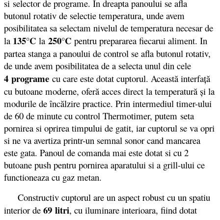
si selector de programe. In dreapta panoului se afla
butonul rotativ de selectie temperatura, unde avem
posibilitatea sa selectam nivelul de temperatura necesar de
135°C
250°C
la
la
pentru prepararea fiecarui aliment. In
partea stanga a panoului de control se afla butonul rotativ,
de unde avem posibilitatea de a selecta unul din cele
4 programe
cu care este dotat cuptorul. Această interfaţă
cu butoane moderne, oferă acces direct la temperatură şi la
modurile de încălzire practice. Prin intermediul timer-ului
de 60 de minute cu control Thermotimer, putem seta
pornirea si oprirea timpului de gatit, iar cuptorul se va opri
si ne va avertiza printr-un semnal sonor cand mancarea
este gata. Panoul de comanda mai este dotat si cu 2
butoane push pentru pornirea aparatului si a grill-ului ce
functioneaza cu gaz metan.
Constructiv cuptorul are un aspect robust cu un spatiu
69 litri
interior de
, cu iluminare interioara, fiind dotat