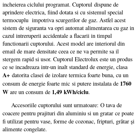
incheierea ciclului programat. Cuptorul dispune de
aprindere electrica, fiind dotata si cu sistemul special
termocuplu impotriva scurgerilor de gaz. Astfel acest
sistem de siguranta va opri automat alimentarea cu gaz in
cazul intreruperii accidentale a flacarii in timpul
functionarii cuptorului. Acest model are interiorul din
email de mare densitate ceea ce ne va permite sa il
stergem rapid si usor. Cuptorul Electrolux este un produs
ce se incadreaza intr-un inalt standard de energie, clasa
A+
datorita clasei de izolare termica foarte buna, cu un
1760
consum de energie foarte mic si putere instalata de
W
1,49
kWh/ciclu
are un consum de
.
Accesoriile cuptorului sunt urmatoare: O tava de
coacere pentru prajituri din aluminiu si un gratar
ce poate
fi utilizat pentru vase, forme de cozonac, fripturi, grătar și
alimente congelate.