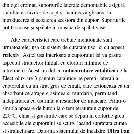
din oţel cromat, suporturile laterale demontabile asigură
stabilitatea tăvilor de copt şi facilitează glisarea la
introducerea şi scoaterea acestora din cuptor. Suporturile
pot fi scoase şi spălate în maşina de spălat vase.
Alte caracteristici care trebuie mentionate sunt
urmatoarele: usa cu sistem de curatare usor si cu aspect
reflexiv
. Astfel usa interioara a cuptorului isi va pastra
aspectul stralucitor initial, cu eforturi minime de
autocuratare catalitica
intretinere. Acest model cu
de la
Electrolux are 3 panouri catalitice pe peretii laterali ai
cuptorului cu un strat gros de email, care actioneaza ca un
absorbant ce atrage grasimea si murdaria, permitand
indepartarea cu usurinta a resturilor de mancare. Printr-o
simpla apasare de buton la o temperaturain cuptor de
220°C, chiar si grasimile care se depun in colturile greu
accesibile ale cuptorului se scurg, lasand suprafata curata
Ultra Fan
si stralucitoare. Datorita sistemului de incalzire