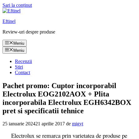
Sari la conținut
Eftinel
Review-uri despre produse
Meniu
Meniu
Recenzii
Stiri
Contact
Pachet promo: Cuptor incorporabil
Electrolux EOG2102AOX + Plita
incorporabila Electrolux EGH6342BOX
pret si specificatii tehnice
25 ianuarie 2024
21 aprilie 2017
de
migyt
Electrolux se remarca prin varietatea de produse pe