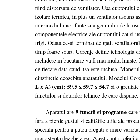
fiind dispersata de ventilator. Usa cuptorului e
izolare termica, in plus un ventilator ascuns as
intermediul unor fante si a geamului de la usa 
componentele electrice ale cuptorului cat si usa
frigi. Odata ce-ai terminat de gatit ventilatoru
timp foarte scurt. Gorenje detine tehnologia de
inchidere in bucatarie va fi mai multa liniste
de fiecare data cand usa este inchisa. Manerul 
dinstinctie deosebita aparatului. Modelul 
L x A) (cm): 59.5 x 59.7 x 54.7
si o greutat
functiilor si dotarilor tehnice de care dispune.
9 functii si programe
Aparatul are
care v
fara a pierde gustul si calitătile utile ale prod
speciala pentru a putea pregati o mare varieta
mai astepta dezghetarea. Acest cuptor oferă o 