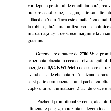
vor depune pe stratul de email, iar curăţarea 
prepare acasă pâine, lasagna, tarte sau alte fe
adâncă de 5 cm. Tava este emailată cu email E
la robinet, fără a mai utiliza produse chimice 
murdări așa ușor, deoarece marginile tăvii sun
grăsime.
2700 W
Gorenje are o putere de
si promit
experienta placuta in ceea ce priveste gatitul
0,92 KWh/ciclu
energie de
de coacere cu rezi
A
avand clasa de eficienta
. Analizand caracteri
ca si parte componenta a unui pachet cu plita 
cuptorului sunt urmatoare: 2 tavi de coacere s
Pachetul promotional Gorenje, alcatuit 
alimentare pe gaz, reprezinta o alegere ideala.