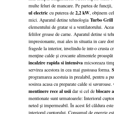
multe feluri de mancare. Pe partea de funcții
ul electric
2,2 kW
cu puterea de
, obţinem cel
Turbo Grill
mici. Aparatul detine tehnologia
elementului de gratar si a ventilatorului. Aceas
feliilor groase de carne. Aparatul detine si te
impresionante, mai ales in situatia in care do
fragede la interior, invelindu-le intr-o crusta c
menţine calde şi crocante alimentele proaspăt
incalzire rapida si intensiva
micsoreaza timpu
S
servirea acestora in cea mai gustoasa forma.
programarea acestuia in prealabil, pentru a put
sosirea acasa cu preparate calde si savuroase.
mentinere rece al usii
blocare a
dar si cel de
mentionate sunt urmatoarele: Interiorul cuptor
neted şi impermeabil. În acest fel căldura este 
interiorul cuptorului. Consumul de energie este