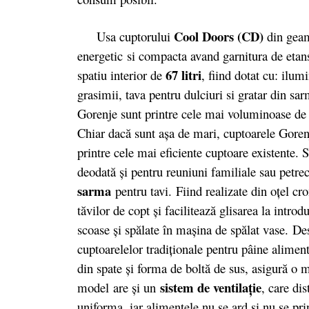
Cool Doors (CD)
Usa cuptorului
din geam 
energetic si compacta avand garnitura de etan
67 litri
spatiu interior de
, fiind dotat cu: ilu
grasimii, tava pentru dulciuri si gratar din sar
Gorenje sunt printre cele mai voluminoase de 
Chiar dacă sunt așa de mari, cuptoarele Goren
printre cele mai eficiente cuptoare existente.
deodată și pentru reuniuni familiale sau petre
sarma
pentru tavi. Fiind realizate din oţel cr
tăvilor de copt şi facilitează glisarea la intro
scoase şi spălate în maşina de spălat vase. De
cuptoarelelor tradiţionale pentru pâine alimen
din spate şi forma de boltă de sus, asigură o m
sistem de ventilaţie
model are şi un
, care di
uniforma, iar alimentele nu se ard şi nu se pri