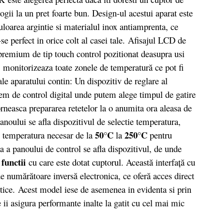
gii la un pret foarte bun. Design-ul acestui aparat este
culoarea argintie si materialul inox antiamprenta, ce
se perfect in orice colt al casei tale. Afisajul LCD de
premium de tip touch control pozitionat deasupra usi
 monitorizeaza toate zonele de temperatură ce pot fi
e aparatului contin: Un dispozitiv de reglare al
tem de control digital unde putem alege timpul de gatire
neasca prepararea retetelor la o anumita ora aleasa de
anoului se afla dispozitivul de selectie temperatura,
50°C
250°C
e temperatura necesar de la
la
pentru
ga a panoului de control se afla dispozitivul, de unde
 functii
cu care este dotat cuptorul. Această interfaţă cu
e numărătoare inversă electronica, ce oferă acces direct
ctice. Acest model iese de asemenea in evidenta si prin
 ii asigura performante inalte la gatit cu cel mai mic