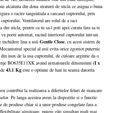
ste alcatuita din doua
straturii de sticla ce asigua o buna
igura o racire tangentiala a carcasei cuptorului, prin
cuptorului. Ventilatorul are rolul de a raci
 din sticla, pentru ca tu sa-l poti apoi curata fara sa te
l va porni automat, racind interiorul cuptorului intr-un
Gentle Close
 inchidere lina a usii
, cu acest sistem de
. Mecanismul special al usii evita orice zgomot puternic
din inox de la usa cuptorului, de culoare argintie da o
(I x
Gorenje BO635E11XK avand urmatoarele dimensiuni
43,1 Kg
e de
este o optiune de luat in seama datorita
or contribui la realizarea a diferitelor feluri de mancare
uselor. Pe langa acestea avem la dispozitie si o functie
te de produse chiar si a unor produse congelate fara a
flexibilitate uimitoare, putem găti simultan mult mai