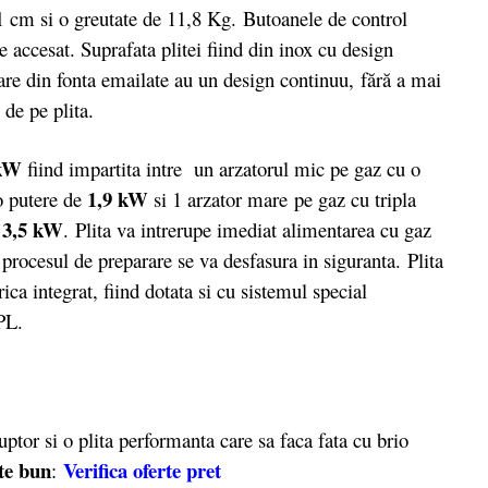
1 cm si o greutate de 11,8 Kg. Butoanele de control
e accesat. Suprafata plitei fiind din inox cu design
tare din fonta emailate au un design continuu, fără a mai
 de pe plita.
 kW
fiind impartita intre un arzatorul mic pe gaz cu o
1,9 kW
o putere de
si 1 arzator mare pe gaz cu tripla
3,5 kW
e
. Plita va intrerupe imediat alimentarea cu gaz
l, procesul de preparare se va desfasura in siguranta. Plita
ca integrat, fiind dotata si cu sistemul special
GPL.
tor si o plita performanta care sa faca fata cu brio
rte bun
Verifica oferte pret
: