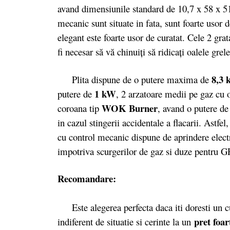
avand dimensiunile standard de 10,7 x 58 x 5
mecanic sunt situate in fata, sunt foarte usor d
elegant este foarte usor de curatat. Cele 2 gra
fi necesar să vă chinuiţi să ridicaţi oalele grele
8,3
Plita dispune de o putere maxima de
1 kW
putere de
, 2 arzatoare medii pe gaz cu 
WOK Burner
coroana tip
, avand o putere d
in cazul stingerii accidentale a flacarii. Astfe
cu control mecanic dispune de aprindere electri
impotriva scurgerilor de gaz si duze pentru 
Recomandare:
Este alegerea perfecta daca iti doresti un cup
pret foa
indiferent de situatie si cerinte la un