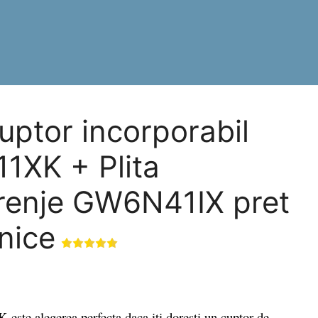
ptor incorporabil
1XK + Plita
orenje GW6N41IX pret
hnice
e alegerea perfecta daca iti doresti un cuptor de