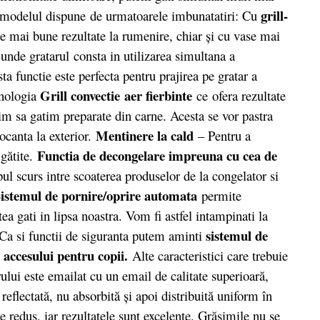
grill-
, modelul dispune de urmatoarele imbunatatiri: Cu
e mai bune rezultate la rumenire, chiar şi cu vase mai
unde gratarul consta in utilizarea simultana a
ta functie este perfecta pentru prajirea pe gratar a
Grill convectie
aer fierbinte
hnologia
ce ofera rezultate
rim sa gatim preparate din carne. Acesta se vor pastra
Mentinere la cald
rocanta la exterior.
– Pentru a
Functia de decongelare impreuna cu cea de
 gătite.
l scurs intre scoaterea produselor de la congelator si
istemul de pornire/oprire automata
permite
ea gati in lipsa noastra. Vom fi astfel intampinati la
sistemul de
 Ca si functii de siguranta putem aminti
 accesului pentru copii.
Alte caracteristici care trebuie
ului este emailat cu un email de calitate superioară,
reflectată, nu absorbită şi apoi distribuită uniform în
 redus, iar rezultatele sunt excelente. Grăsimile nu se