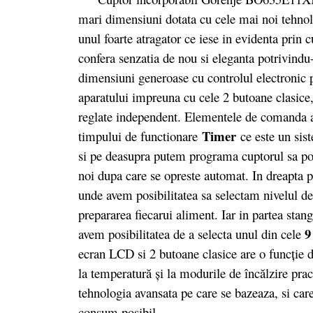
mari dimensiuni dotata cu cele mai noi tehnolo
unul foarte atragator ce iese in evidenta prin 
confera senzatia de nou si eleganta potrivindu-
dimensiuni generoase cu controlul electronic 
aparatului impreuna cu cele 2 butoane clasice,
reglate independent. Elementele de comanda al
Timer
timpului de functionare
ce este un sis
si pe deasupra putem programa cuptorul sa por
noi dupa care se opreste automat. In dreapta p
unde avem posibilitatea sa selectam nivelul d
prepararea fiecarui aliment. Iar in partea stan
9
avem posibilitatea de a selecta unul din cele
ecran LCD si 2 butoane clasice are o funcţie d
la temperatură şi la modurile de încălzire pra
tehnologia avansata pe care se bazeaza, si care
consum posibil.