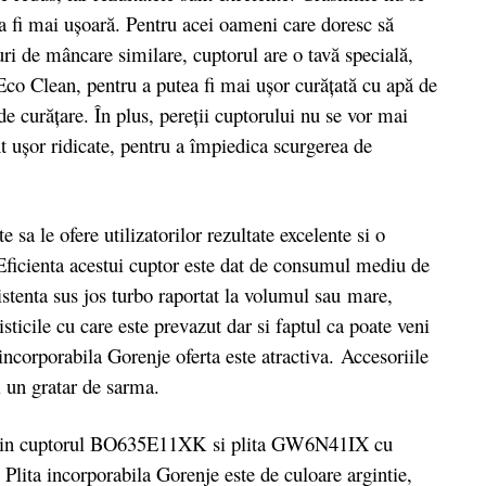
va fi mai uşoară. Pentru acei oameni care doresc să
luri de mâncare similare, cuptorul are o tavă specială,
co Clean, pentru a putea fi mai ușor curățată cu apă de
de curățare. În plus, pereții cuptorului nu se vor mai
t ușor ridicate, pentru a împiedica scurgerea de
e sa le ofere utilizatorilor rezultate excelente si o
. Eficienta acestui cuptor este dat de consumul mediu de
stenta sus jos turbo raportat la volumul sau mare,
sticile cu care este prevazut dar si faptul ca poate veni
incorporabila Gorenje oferta este atractiva. Accesoriile
i un gratar de sarma.
din cuptorul BO635E11XK si plita GW6N41IX cu
 Plita incorporabila Gorenje este de culoare argintie,