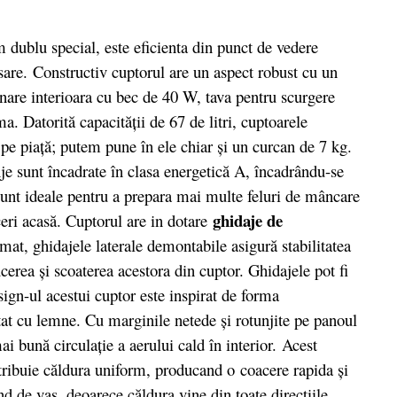
dublu special, este eficienta din punct de vedere
sare. Constructiv cuptorul are un aspect robust cu un
minare interioara cu bec de 40 W, tava pentru scurgere
ma. Datorită capacității de 67 de litri, cuptoarele
pe piață; putem pune în ele chiar și un curcan de 7 kg.
je sunt încadrate în clasa energetică A, încadrându-se
 Sunt ideale pentru a prepara mai multe feluri de mâncare
ghidaje de
ceri acasă. Cuptorul are in dotare
omat, ghidajele laterale demontabile asigură stabilitatea
ducerea şi scoaterea acestora din cuptor. Ghidajele pot fi
sign-ul acestui cuptor este inspirat de forma
tat cu lemne. Cu marginile netede şi rotunjite pe panoul
ai bună circulaţie a aerului cald în interior. Acest
stribuie căldura uniform, producand o coacere rapida şi
nd de vas, deoarece căldura vine din toate direcţiile,