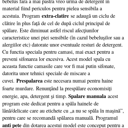
bebelus fara a mai pastra vreo urma de detergent in
material fiind periculos pentru pielea sensibila a
extra-clatire
acestuia. Program
se adaugă un ciclu de
clătire în plus faţă de cel de după ciclul principal de
spălare. Este diminuat astfel riscul afecţiunilor
caracteristice unei piei sensibile (în cazul bebeluşilor sau a
alergiilor etc) datorate unor eventuale resturi de detergent.
Cu functia speciala pentru camasi, mai exact pentru a
preveni sifonarea lor excesiva. Acest model spala cu
aceasta functie camasile care vor fi mai putin sifonate,
datorita unor tehnici speciale de miscare a
Prespalarea
cuvei.
este necesara numai pentru haine
foarte murdare.
Renunţând la prespălare economisiţi
Spalare manuala
energie, apa, detergent şi timp.
acest
program este dedicat pentru a spăla hainele de
lână/delicate care au etichete cu „a nu se spăla în maşină”,
pentru care se recomandă spălarea manuală. Programul
anti pete
din dotarea acestui model este conceput pentru a