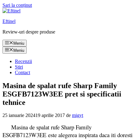
Sari la conținut
Eftinel
Review-uri despre produse
Meniu
Meniu
Recenzii
Stiri
Contact
Masina de spalat rufe Sharp Family
ESGFB7123W3EE pret si specificatii
tehnice
25 ianuarie 2024
19 aprilie 2017
de
migyt
Masina de spalat rufe Sharp Family
ESGFB7123W3EE este alegerea inspirata daca iti doresti