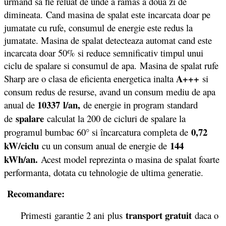
urmand sa fie reluat de unde a ramas a doua zi de
dimineata.
Cand masina de spalat este incarcata doar pe
jumatate cu rufe, consumul de energie este redus la
jumatate. Masina de spalat detecteaza automat cand este
incarcata doar 50% si reduce semnificativ timpul unui
ciclu de spalare si consumul de apa. Masina de spalat rufe
A+++
Sharp are o clasa de eficienta energetica inalta
si
consum redus de resurse, avand un consum mediu de apa
10337
l/an,
anual de
de energie in program standard
spalare
de
calculat la 200 de cicluri de spalare la
0,72
programul bumbac 60° si încarcatura completa de
kW/ciclu
144
cu un consum anual de energie de
kWh/an.
Acest model reprezinta o masina de spalat foarte
performanta, dotata cu tehnologie de ultima generatie.
Recomandare:
transport gratuit
Primesti garantie 2 ani plus
daca o