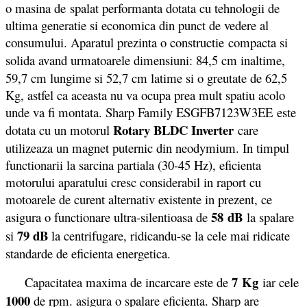
o masina de spalat performanta dotata cu tehnologii de
ultima generatie si economica din punct de vedere al
consumului. Aparatul prezinta o constructie compacta si
solida
avand urmatoarele dimensiuni: 84,5 cm inaltime,
59,7 cm lungime si 52,7 cm latime si o greutate de 62,5
Kg, astfel ca aceasta nu va ocupa prea mult spatiu acolo
unde va fi montata. Sharp Family ESGFB7123W3EE este
Rotary BLDC Inverter
dotata cu un motorul
care
utilizeaza un magnet puternic din neodymium. In timpul
functionarii la sarcina partiala (30-45 Hz), eficienta
motorului aparatului cresc considerabil in raport cu
motoarele de curent alternativ existente in prezent, ce
58 dB
asigura o functionare ultra-silentioasa de
la spalare
79 dB
si
la centrifugare, ridicandu-se la cele mai ridicate
standarde de eficienta energetica.
7 Kg
Capacitatea maxima de incarcare este de
iar cele
1000
de rpm. asigura o spalare eficienta. Sharp are