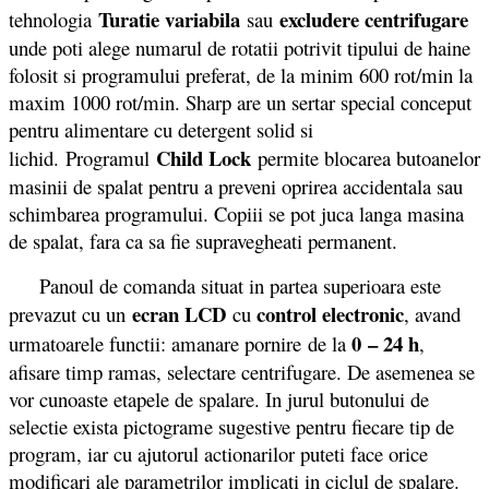
Turatie variabila
excludere centrifugare
tehnologia
sau
unde poti alege numarul de rotatii potrivit tipului de haine
folosit si programului preferat, de la minim 600 rot/min la
maxim 1000 rot/min. Sharp are un sertar special conceput
pentru alimentare cu detergent solid si
Child Lock
lichid. Programul
permite blocarea butoanelor
masinii de spalat pentru a preveni oprirea accidentala sau
schimbarea programului. Copiii se pot juca langa masina
de spalat, fara ca sa fie supravegheati permanent.
Panoul de comanda situat in partea superioara este
ecran LCD
control electronic
prevazut cu un
cu
, avand
0 – 24 h
urmatoarele functii: amanare pornire de la
,
afisare timp ramas, selectare centrifugare. De asemenea se
vor cunoaste etapele de spalare. In jurul butonului de
selectie exista pictograme sugestive pentru fiecare tip de
program, iar cu ajutorul actionarilor puteti face orice
modificari ale parametrilor implicati in ciclul de spalare.