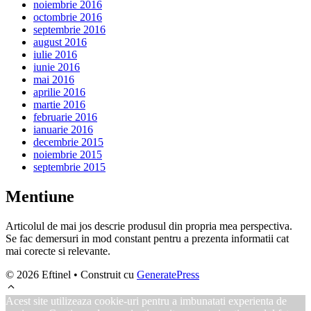
noiembrie 2016
octombrie 2016
septembrie 2016
august 2016
iulie 2016
iunie 2016
mai 2016
aprilie 2016
martie 2016
februarie 2016
ianuarie 2016
decembrie 2015
noiembrie 2015
septembrie 2015
Mentiune
Articolul de mai jos descrie produsul din propria mea perspectiva.
Se fac demersuri in mod constant pentru a prezenta informatii cat
mai corecte si relevante.
© 2026 Eftinel
• Construit cu
GeneratePress
Acest site utilizeaza cookie-uri pentru a imbunatati experienta de