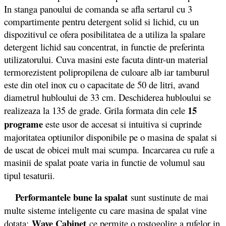
In stanga panoului de comanda se afla sertarul cu 3
compartimente pentru detergent solid si lichid, cu un
dispozitivul ce ofera posibilitatea de a utiliza la spalare
detergent lichid sau concentrat, in functie de preferinta
utilizatorului. Cuva masini este facuta dintr-un material
termorezistent polipropilena de culoare alb iar tamburul
este din otel inox cu o capacitate de 50 de litri, avand
diametrul hubloului de 33 cm. Deschiderea hubloului se
15
realizeaza la 135 de grade. Grila formata din cele
programe
este usor de accesat si intuitiva si cuprinde
majoritatea optiunilor disponibile pe o masina de spalat si
de uscat de obicei mult mai scumpa. Incarcarea cu rufe a
masinii de spalat poate varia in functie de volumul sau
tipul tesaturii.
Performantele bune la spalat
sunt sustinute de mai
multe sisteme inteligente cu care masina de spalat vine
Wave Cabinet
dotata:
ce permite o rostogolire a rufelor in