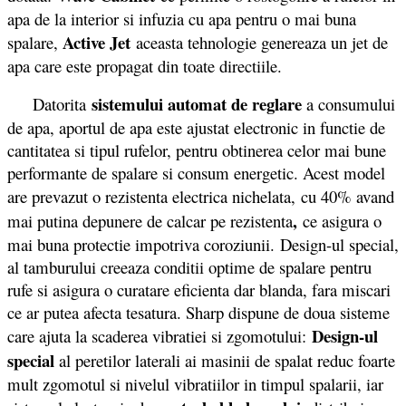
apa de la interior si infuzia cu apa pentru o mai buna
Active Jet
spalare,
aceasta tehnologie genereaza un jet de
apa care este propagat din toate directiile.
sistemului automat de reglare
Datorita
a consumului
de apa, aportul de apa este ajustat electronic in functie de
cantitatea si tipul rufelor, pentru obtinerea celor mai bune
performante de spalare si consum energetic. Acest model
are prevazut o rezistenta electrica nichelata,
cu 40% avand
,
mai putina depunere de calcar pe rezistenta
ce asigura o
mai buna protectie impotriva coroziunii. Design-ul special,
al tamburului creeaza conditii optime de spalare pentru
rufe si asigura o curatare eficienta dar blanda, fara miscari
ce ar putea afecta tesatura. Sharp dispune de doua sisteme
Design-ul
care ajuta la scaderea vibratiei si zgomotului:
special
al peretilor laterali ai masinii de spalat reduc foarte
mult zgomotul si nivelul vibratiilor in timpul spalarii, iar