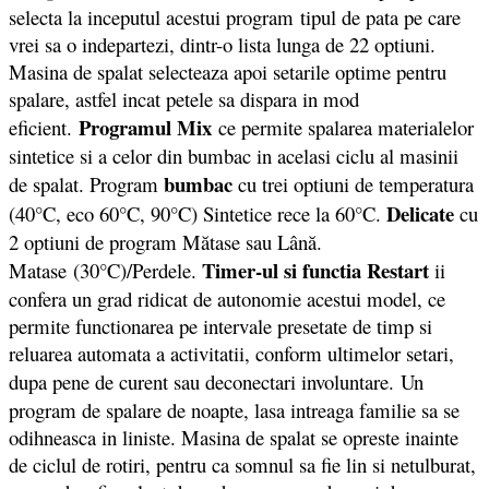
selecta la inceputul acestui program tipul de pata pe care
vrei sa o indepartezi, dintr-o lista lunga de 22 optiuni.
Masina de spalat selecteaza apoi setarile optime pentru
spalare, astfel incat petele sa dispara in mod
Programul Mix
eficient.
ce permite spalarea materialelor
sintetice si a celor din bumbac in acelasi ciclu al masinii
bumbac
de spalat. Program
cu trei optiuni de temperatura
Delicate
(40°C, eco 60°C, 90°C) Sintetice rece la 60°C.
cu
2 optiuni de program Mătase sau Lână.
Timer-ul si functia Restart
Matase (30°C)/Perdele.
ii
confera un grad ridicat de autonomie acestui model, ce
permite functionarea pe intervale presetate de timp si
reluarea automata a activitatii, conform ultimelor setari,
dupa pene de curent sau deconectari involuntare.
Un
program de spalare de noapte, lasa intreaga familie sa se
odihneasca in liniste. Masina de spalat se opreste inainte
de ciclul de rotiri, pentru ca somnul sa fie lin si netulburat,