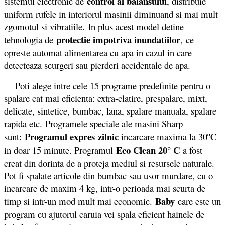
control al balansului
sistemul electronic de
, distribuie
uniform rufele in interiorul masinii diminuand si mai mult
zgomotul si vibratiile. In plus acest model detine
protectie impotriva inundatiilor
tehnologia de
, ce
opreste automat alimentarea cu apa in cazul in care
detecteaza scurgeri sau pierderi accidentale de apa.
Poti alege intre cele 15 programe predefinite pentru o
spalare cat mai eficienta: extra-clatire, prespalare, mixt,
delicate, sintetice, bumbac, lana, spalare manuala, spalare
rapida etc. Programele speciale ale masini Sharp
Programul expres
zilnic
sunt:
incarcare maxima la 30ºC
Eco Clean 20° C
in doar 15 minute. Programul
a fost
creat din dorinta de a proteja mediul si resursele naturale.
Pot fi spalate articole din bumbac sau usor murdare, cu o
incarcare de maxim 4 kg, intr-o perioada mai scurta de
Baby
timp si intr-un mod mult mai economic.
care este un
program cu ajutorul caruia vei spala eficient hainele de