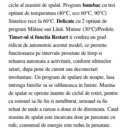
bumbac
ciclu al masinii de spalat. Program
cu trei
optiuni de temperatura (40°C, eco 60°C, 90°C)
Delicate
Sintetice rece la 60°C.
cu 2 optiuni de
program Mătase sau Lână. Matase (30°C)/Perdele.
Timer-ul si functia Restart
ii confera un grad
ridicat de autonomie acestui model, ce permite
functionarea pe intervale presetate de timp si
reluarea automata a activitatii, conform ultimelor
setari, dupa pene de curent sau deconectari
involuntare.
Un program de spalare de noapte, lasa
intreaga familie sa se odihneasca in liniste. Masina
de spalat se opreste inainte de ciclul de rotiri, pentru
ca somnul sa fie lin si netulburat, urmand sa fie
reluat de unde a ramas a doua zi de dimineata.
Cand
masina de spalat este incarcata doar pe jumatate cu
rufe, consumul de energie este redus la jumatate.