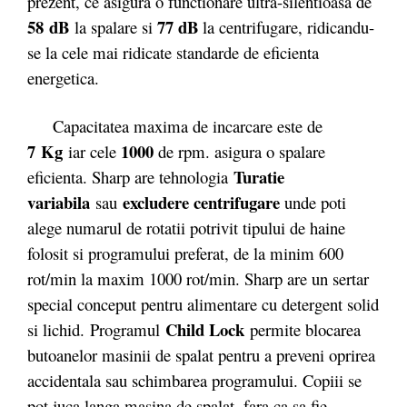
prezent, ce asigura o functionare ultra-silentioasa de
58 dB
77 dB
la spalare si
la centrifugare, ridicandu-
se la cele mai ridicate standarde de eficienta
energetica.
Capacitatea maxima de incarcare este de
7 Kg
1000
iar cele
de rpm. asigura o spalare
Turatie
eficienta. Sharp are tehnologia
variabila
excludere centrifugare
sau
unde poti
alege numarul de rotatii potrivit tipului de haine
folosit si programului preferat, de la minim 600
rot/min la maxim 1000 rot/min. Sharp are un sertar
special conceput pentru alimentare cu detergent solid
Child Lock
si lichid. Programul
permite blocarea
butoanelor masinii de spalat pentru a preveni oprirea
accidentala sau schimbarea programului. Copiii se
pot juca langa masina de spalat, fara ca sa fie