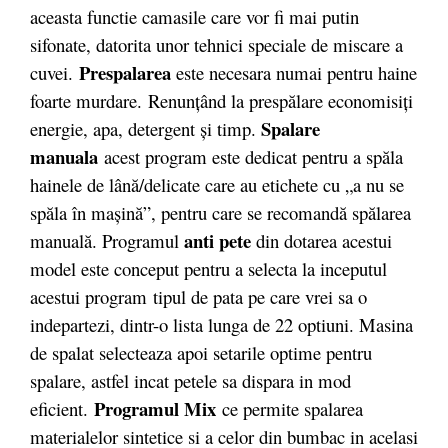
aceasta functie camasile care vor fi mai putin
sifonate, datorita unor tehnici speciale de miscare a
Prespalarea
cuvei.
este necesara numai pentru haine
foarte murdare.
Renunţând la prespălare economisiţi
Spalare
energie, apa, detergent şi timp.
manuala
acest program este dedicat pentru a spăla
hainele de lână/delicate care au etichete cu „a nu se
spăla în maşină”, pentru care se recomandă spălarea
anti pete
manuală. Programul
din dotarea acestui
model este conceput pentru a selecta la inceputul
acestui program tipul de pata pe care vrei sa o
indepartezi, dintr-o lista lunga de 22 optiuni. Masina
de spalat selecteaza apoi setarile optime pentru
spalare, astfel incat petele sa dispara in mod
Programul Mix
eficient.
ce permite spalarea
materialelor sintetice si a celor din bumbac in acelasi