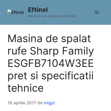
Sari
Eftinel
la
Meniu
conținut
Review-uri despre produse
Masina de spalat
rufe Sharp Family
ESGFB7104W3EE
pret si specificatii
tehnice
19 aprilie 2017
de
migyt