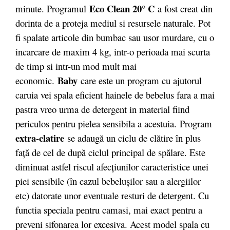
Eco Clean 20° C
minute. Programul
a fost creat din
dorinta de a proteja mediul si resursele naturale. Pot
fi spalate articole din bumbac sau usor murdare, cu o
incarcare de maxim 4 kg, intr-o perioada mai scurta
de timp si intr-un mod mult mai
Baby
economic.
care este un program cu ajutorul
caruia vei spala eficient hainele de bebelus fara a mai
pastra vreo urma de detergent in material fiind
periculos pentru pielea sensibila a acestuia. Program
extra-clatire
se adaugă un ciclu de clătire în plus
faţă de cel de după ciclul principal de spălare. Este
diminuat astfel riscul afecţiunilor caracteristice unei
piei sensibile (în cazul bebeluşilor sau a alergiilor
etc) datorate unor eventuale resturi de detergent. Cu
functia speciala pentru camasi, mai exact pentru a
preveni sifonarea lor excesiva. Acest model spala cu