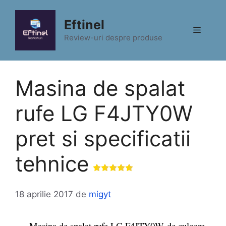
Sari
la
Eftinel
Meniu
conținut
Review-uri despre produse
Masina de spalat
rufe LG F4JTY0W
pret si specificatii
tehnice
18 aprilie 2017
de
migyt
Masina de spalat rufe LG F4JTY0W de culoare