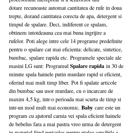
dotare
recunoaste automat cantitatea de rufe in doua
trepte, dozand cantitatea corecta de apa, detergent si
timpul de spalare. Deci, indiferent ce spalam,
obtinem intotdeauna cea mai buna ingrijire a
rufelor. Poti alege intre cele 14 programe predefinite
pentru o spalare cat mai eficienta: delicate, sintetice,
bumbac, spalare rapida etc. Programele speciale ale
Spalare rapida
masini LG sunt: Programul
in 30 de
minute spala hainele putin murdare rapid si eficient,
oferind mai mult timp liber. Pot fi spalate articole
din bumbac sau usor murdare, cu o incarcare de
maxim 4,5 kg, intr-o perioada mai scurta de timp si
Baby
intr-un mod mult mai economic.
care este un
program cu ajutorul caruia vei spala eficient hainele
de bebelus fara a mai pastra vreo urma de detergent
in material fiind periculos pentru pielea sensibila a