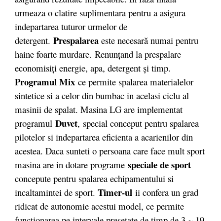
urmeaza o clatire suplimentara pentru a asigura
indepartarea tuturor urmelor de
Prespalarea
detergent.
este necesară numai pentru
haine foarte murdare.
Renunţand la prespalare
economisiţi energie, apa, detergent şi timp.
Programul Mix
ce permite spalarea materialelor
sintetice si a celor din bumbac in acelasi ciclu al
masinii de spalat. Masina LG are implementat
Duvet
programul
, special conceput pentru spalarea
pilotelor si indepartarea eficienta a acarienilor din
acestea. Daca sunteti o persoana care face mult sport
speciale de sport
masina are in dotare programe
concepute pentru spalarea echipamentului si
Timer-ul
incaltamintei de sport.
ii confera un grad
ridicat de autonomie acestui model, ce permite
functionarea pe intervale presetate de timp de 3 ~ 19