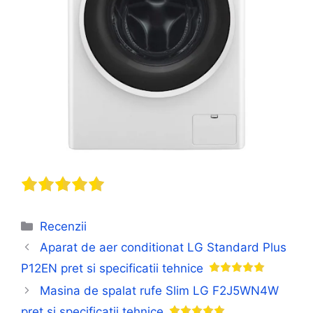
Categorii
Recenzii
Aparat de aer conditionat LG Standard Plus
P12EN pret si specificatii tehnice
Masina de spalat rufe Slim LG F2J5WN4W
pret si specificatii tehnice