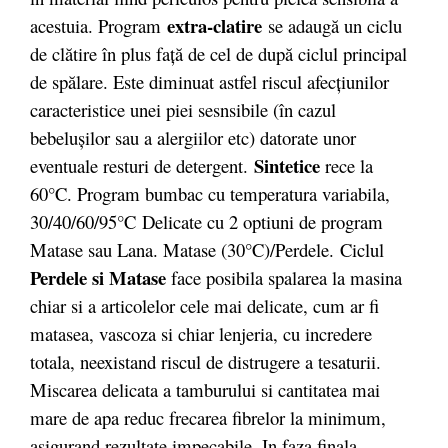
extra-clatire
acestuia. Program
se adaugă un ciclu
de clătire în plus faţă de cel de după ciclul principal
de spălare. Este diminuat astfel riscul afecţiunilor
caracteristice unei piei sesnsibile (în cazul
bebeluşilor sau a alergiilor etc) datorate unor
Sintetice
eventuale resturi de detergent.
rece la
60°C. Program bumbac cu temperatura variabila,
30/40/60/95°C Delicate cu 2 optiuni de program
Matase sau Lana. Matase (30°C)/Perdele. Ciclul
Perdele si Matase
face posibila spalarea la masina
chiar si a articolelor cele mai delicate, cum ar fi
matasea, vascoza si chiar lenjeria, cu incredere
totala, neexistand riscul de distrugere a tesaturii.
Miscarea delicata a tamburului si cantitatea mai
mare de apa reduc frecarea fibrelor la minimum,
asigurand rezultate impecabile. In faza finala