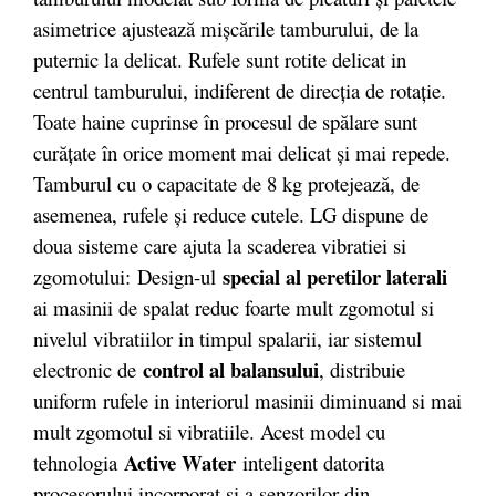
asimetrice ajustează mișcările tamburului, de la
puternic la delicat. Rufele sunt rotite delicat in
centrul tamburului, indiferent de direcția de rotație.
Toate haine cuprinse în procesul de spălare sunt
curățate în orice moment mai delicat și mai repede.
Tamburul cu o capacitate de 8 kg protejează, de
asemenea, rufele și reduce cutele. LG dispune de
doua sisteme care ajuta la scaderea vibratiei si
special al peretilor laterali
zgomotului: Design-ul
ai masinii de spalat reduc foarte mult zgomotul si
nivelul vibratiilor in timpul spalarii, iar sistemul
control al balansului
electronic de
, distribuie
uniform rufele in interiorul masinii diminuand si mai
mult zgomotul si vibratiile. Acest model cu
Active Water
tehnologia
inteligent datorita
procesorului incorporat si a senzorilor din