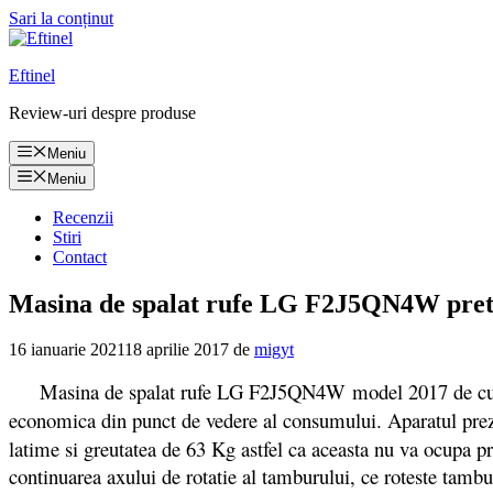
Sari la conținut
Eftinel
Review-uri despre produse
Meniu
Meniu
Recenzii
Stiri
Contact
Masina de spalat rufe LG F2J5QN4W pret si
16 ianuarie 2021
18 aprilie 2017
de
migyt
Masina de spalat rufe LG F2J5QN4W model 2017 de culoare a
economica din punct de vedere al consumului. Aparatul prez
latime si greutatea de 63 Kg astfel ca aceasta nu va ocupa pr
continuarea axului de rotatie al tamburului, ce roteste tambu