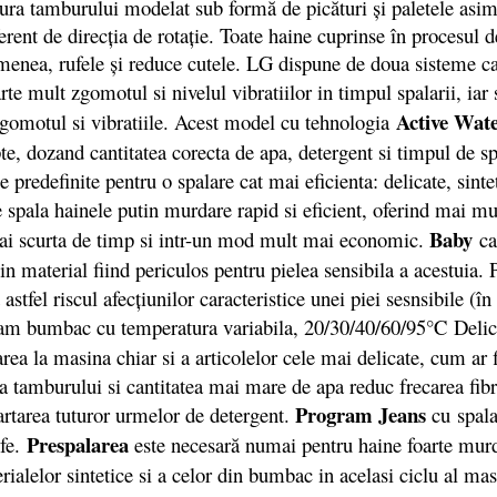
ctura tamburului modelat sub formă de picături și paletele asim
iferent de direcția de rotație. Toate haine cuprinse în procesul
enea, rufele și reduce cutele. LG dispune de doua sisteme car
rte mult zgomotul si nivelul vibratiilor in timpul spalarii, iar
Active Wat
gomotul si vibratiile. Acest model cu tehnologia
te, dozand cantitatea corecta de apa, detergent si timpul de s
e predefinite pentru o spalare cat mai eficienta: delicate, sin
spala hainele putin murdare rapid si eficient, oferind mai mul
Baby
mai scurta de timp si intr-un mod mult mai economic.
ca
in material fiind periculos pentru pielea sensibila a acestuia
stfel riscul afecţiunilor caracteristice unei piei sesnsibile (în
ram bumbac cu temperatura variabila, 20/30/40/60/95°C Deli
rea la masina chiar si a articolelor cele mai delicate, cum ar f
a a tamburului si cantitatea mai mare de apa reduc frecarea fi
Program Jeans
artarea tuturor urmelor de detergent.
cu spala
Prespalarea
ufe.
este necesară numai pentru haine foarte mur
rialelor sintetice si a celor din bumbac in acelasi ciclu al 