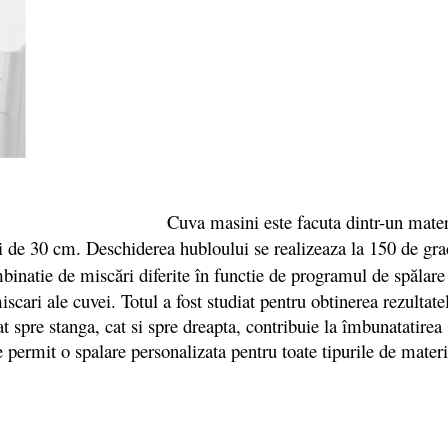
Cuva masini este facuta dintr-un material
ui de 30 cm. Deschiderea hubloului se realizeaza la 150 de gr
inatie de miscări diferite în functie de programul de spălare a
scari ale cuvei. Totul a fost studiat pentru obtinerea rezultat
tat spre stanga, cat si spre dreapta, contribuie la îmbunatatire
e permit o spalare personalizata pentru toate tipurile de mater