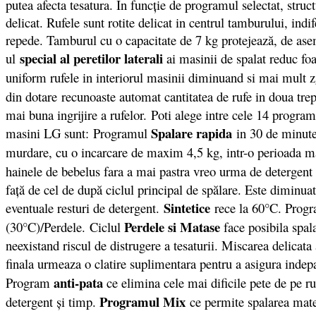
putea afecta tesatura. În funcție de programul selectat, stru
delicat. Rufele sunt rotite delicat in centrul tamburului, ind
repede. Tamburul cu o capacitate de 7 kg protejează, de asem
special al peretilor laterali
ul
ai masinii de spalat reduc foa
uniform rufele in interiorul masinii diminuand si mai mult z
din dotare
recunoaste automat cantitatea de rufe in doua trep
mai buna ingrijire a rufelor. Poti alege intre cele 14 program
Spalare rapida
masini LG sunt: Programul
in 30 de minute 
murdare, cu o incarcare de maxim 4,5 kg, intr-o perioada 
hainele de bebelus fara a mai pastra vreo urma de detergent 
faţă de cel de după ciclul principal de spălare. Este diminuat a
Sintetice
eventuale resturi de detergent.
rece la 60°C. Prog
Perdele si Matase
(30°C)/Perdele. Ciclul
face posibila spala
neexistand riscul de distrugere a tesaturii. Miscarea delicat
finala urmeaza o clatire suplimentara pentru a asigura indep
anti-pata
Program
ce elimina cele mai dificile pete de pe r
Programul Mix
detergent şi timp.
ce permite spalarea mate