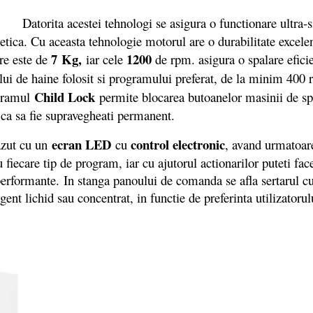
Datorita acestei tehnologi se asigura o functionare ultra-s
etica. Cu aceasta tehnologie motorul are o durabilitate excelent
7 Kg
,
1200
re este de
iar cele
de rpm. asigura o spalare efic
pului de haine folosit si programului preferat, de la minim 40
Child Lock
ogramul
permite blocarea butoanelor masinii de sp
 ca sa fie supravegheati permanent.
ecran LED
control electronic
azut cu un
cu
, avand urmatoare
 fiecare tip de program, iar cu ajutorul actionarilor puteti fac
 performante. In stanga panoului de comanda se afla sertarul c
rgent lichid sau concentrat, in functie de preferinta utilizatorul