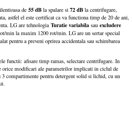
55 dB
72 dB
ilentioasa de
la spalare si
la centrifugare,
a, astfel el este certificat ca va functiona timp de 20 de ani,
Turatie variabila
excludere
ienta. LG are tehnologia
sau
0 rot/min la maxim 1200 rot/min. LG are un sertar special
alat pentru a preveni oprirea accidentala sau schimbarea
le functii: afisare timp ramas, selectare centrifugare. In
e orice modificari ale parametrilor implicati in ciclul de
u 3 compartimente pentru detergent solid si lichid, cu un
ui.