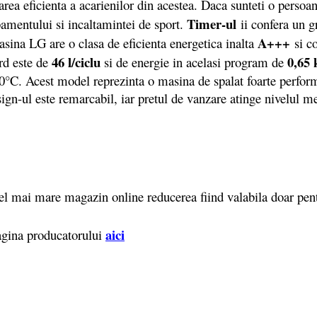
tarea eficienta a acarienilor din acestea. Daca sunteti o perso
Timer-ul
amentului si incaltamintei de sport.
ii confera un g
A+++
asina LG are o clasa de eficienta energetica inalta
si c
46 l/ciclu
0,65 
rd este de
si de energie in acelasi program de
C. Acest model reprezinta o masina de spalat foarte performa
esign-ul este remarcabil, iar pretul de vanzare atinge nivelul m
el mai mare magazin online reducerea fiind valabila doar pen
aici
pagina producatorului