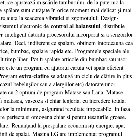
etrice ajustează mișcările tamburului, de la puternic la
 de spălare sunt curățate în orice moment mai delicat și mai
e ajuta la scaderea vibratiei si zgomotului: Design-
control al balansului
 sistemul electronic de
, distribuie
er
inteligent datorita procesorului incorporat si a senzorilor
palare. Deci, indiferent ce spalam, obtinem intotdeauna cea
tetice, bumbac, spalare rapida etc. Programele speciale ale
t timp liber. Pot fi spalate articole din bumbac sau usor
re este un program cu ajutorul caruia vei spala eficient
extra-clatire
. Program
se adaugă un ciclu de clătire în plus
 cazul bebeluşilor sau a alergiilor etc) datorate unor
cate cu 2 optiuni de program Matase sau Lana. Matase
i matasea, vascoza si chiar lenjeria, cu incredere totala,
brelor la minimum, asigurand rezultate impecabile. In faza
re perfecta si omogena chiar si pentru tesaturile groase.
dare.
Renunţand la prespalare economisiţi energie, apa,
masinii de spalat. Masina LG are implementat programul