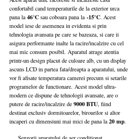
confortabil cand temperaturile de la exterior urca
46°C
-15°C
pana la
sau coboara pana la
. Acest
model iese de asemenea in evidenta si prin
tehnologia avansata pe care se bazeaza, si care ii
asigura performante inalte la racire/incalzire cu cel
mai mic consum posibil.
Aparatul atrage atentia
printr-un design placut de culoare alb, cu un display
ascuns LCD in partea fata/dreapta a aparatului, unde
vor fi afisate temperatura camerei precum si setarile
programelor de functionare. Acest model ultra-
modern ce dispune de tehnologii avansate, are o
9000 BTU
putere de racire/incalzire de
, fiind
destinat exclusiv dormitoarelor, birourilor si altor
20
mp
incaperi cu dimensiuni mai mici de pana la
.
Senzorii aparatului de aer conditionat