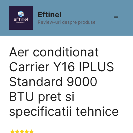
Sari
la
Eftinel
Meniu
conținut
Review-uri despre produse
Aer conditionat
Carrier Y16 IPLUS
Standard 9000
BTU pret si
specificatii tehnice