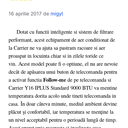
16 aprilie 2017
de
migyt
Dotat cu functii inteligente si sistem de filtrare
performant, acest echipament de aer conditionat de
la Carrier ne va ajuta sa pastram racoare si aer
proaspat in locuinta chiar si in zilele toride ce
vin.
Acest model poate fi o optiune, el nu are nevoie
decât de apăsarea unui buton de telecomanda pentru
Follow-me
a activat functia
de pe telecomanda si
Carrier Y16 IPLUS Standard 9000 BTU va mentine
temperatura dorita acolo unde tineti telecomanda in
casa.
În doar câteva minute, mediul ambient devine
plăcut şi confortabil, iar temperatura se menţine la
un nivel acceptabil pentru o perioadă lungă de timp.
Acest aparat unic racoreste si incalzeste casa