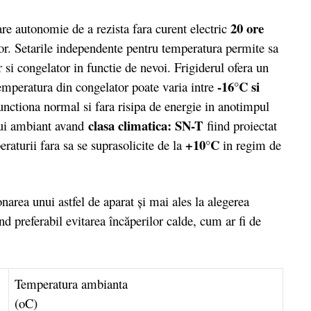
20 ore
 autonomie de a rezista fara curent electric
or. Setarile independente pentru temperatura permite sa
 si congelator in functie de nevoi. Frigiderul ofera un
-16°C si
temperatura din congelator poate varia intre
functiona normal si fara risipa de energie in anotimpul
clasa climatica: SN-T
lui ambiant avand
fiind proiectat
+10°C
aturii fara sa se suprasolicite de la
in regim de
area unui astfel de aparat şi mai ales la alegerea
nd preferabil evitarea încăperilor calde, cum ar fi de
Temperatura ambianta
(oC)