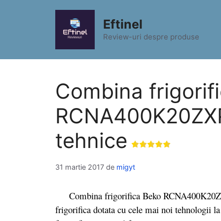
Sari
la
Eftinel
conținut
Review-uri despre produse
Combina frigorif
RCNA400K20ZXP p
tehnice
31 martie 2017
de
migyt
Combina frigorifica Beko RCNA400K20ZXP es
frigorifica dotata cu cele mai noi tehnologii l