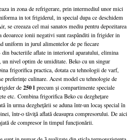
a in zona de refrigerare, prin intermediul unor mici
uniforma in tot frigiderul, in special dupa ce deschidem
Air, se creeaza cel mai sanatos mediu pentru depozitarea
 deoarece ionii negativi sunt raspânditi in frigider in
d uniform in jurul alimentelor de pe fiecare
din bacteriile aflate in interiorul aparatului, elimina
, un nivel optim de umiditate. Beko cu un singur
ina frigorifica practica, dotata cu tehnologii de varf,
se preferințe culinare. Acest model cu tehnologie de
250 l
rigider de
precum și compartimente speciale
pete etc. Combina frigorifica Beko cu dezgheţare
tată în urma dezgheţării se aduna într-un locaş special în
nei, într-o tăviţă aflată deasupra compresorului. De aici
ajată de compresor în timpul funcţionării.
le sunt in numar de 3 realizate din sticla termorezistenta