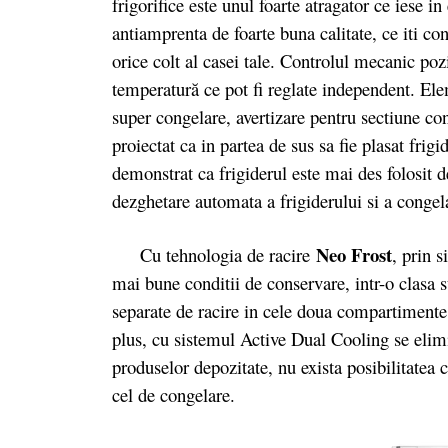
frigorifice este unul foarte atragator ce iese i
antiamprenta de foarte buna calitate, ce iti co
orice colt al casei tale. Controlul mecanic poz
temperatură ce pot fi reglate independent. El
super congelare, avertizare pentru sectiune co
proiectat ca in partea de sus sa fie plasat frigi
demonstrat ca frigiderul este mai des folosit 
dezghetare automata a frigiderului si a congel
Neo Frost
Cu tehnologia de racire
, prin 
mai bune conditii de conservare, intr-o clasa s
separate de racire in cele doua compartimente,
plus, cu sistemul Active Dual Cooling se elimi
produselor depozitate, nu exista posibilitatea 
cel de congelare.