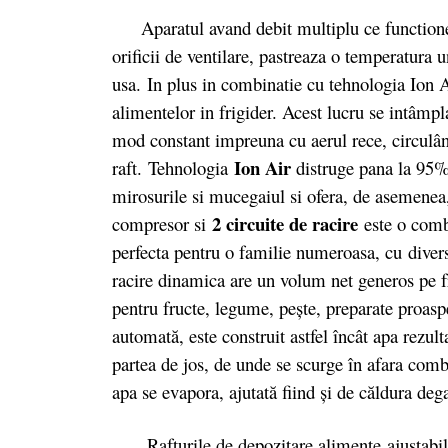
Aparatul avand debit multiplu ce functioneaz
orificii de ventilare, pastreaza o temperatura 
usa. In plus in combinatie cu tehnologia Ion 
alimentelor in frigider. Acest lucru se intâmpla
mod constant impreuna cu aerul rece, circulân
Ion Air
raft.
Tehnologia
distruge pana la 95% 
mirosurile si mucegaiul si ofera, de asemenea
2 circuite de racire
compresor si
este o comb
perfecta pentru o familie numeroasa, cu diver
racire dinamica are un volum net generos pe f
pentru fructe, legume, pește, preparate proas
automată, este construit astfel încât apa rezul
partea de jos, de unde se scurge în afara combi
apa se evapora, ajutată fiind şi de căldura deg
Rafturile de depozitare alimente
ajustabi