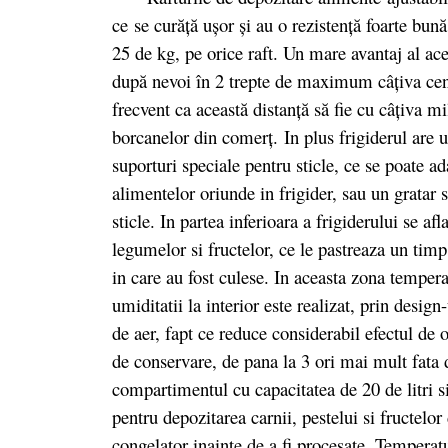
ce se curăță ușor și au o rezistență foarte bună
25 de kg, pe orice raft. Un mare avantaj al aces
după nevoi în 2 trepte de maximum câţiva cent
frecvent ca această distanţă să fie cu câţiva 
borcanelor din comerţ. In plus frigiderul are u
suporturi speciale pentru sticle, ce se poate ad
alimentelor oriunde in frigider, sau un gratar s
sticle. In partea inferioara a frigiderului se 
legumelor si fructelor, ce le pastreaza un timp
in care au fost culese. In aceasta zona tempera
umiditatii la interior este realizat, prin design
de aer, fapt ce reduce considerabil efectul de o
de conservare, de pana la 3 ori mai mult fata d
compartimentul cu capacitatea de 20 de litri 
pentru depozitarea carnii, pestelui si fructelo
congelator inainte de a fi procesate. Temperat