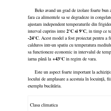
Beko avand un grad de izolare foarte bun are
fara ca alimentele sa se degradeze in congelat
ajustam independent temperaturile din frigider
2°C si 9°C
interval cuprins intre
, in timp ce 
-24°C
. Acest model a fost proiectat pentru a 
calduros intr-un spatiu cu temperatura mediu
sa functioneze economic in intervalul de temper
+43°C
iarna
până la
in regim de vara.
Este un aspect foarte important la achiziţion
locului de amplasare a acestuia în locuinţă, fii
exemplu bucătăria.
Clasa climatica