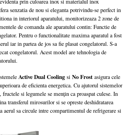
n evidenta prin culoarea inox si materialul inox
nfera senzatia de nou si eleganta potrivindu-se perfect in
itiona in interiorul aparatului, monitorizeaza 2 zone de
ementele de comanda ale aparatului contin: Functie de
ngelator. Pentru o functionalitate maxima aparatul a fost
derul iar in partea de jos sa fie plasat congelatorul. S-a
decat congelatorul. Acest model are tehnologia de
atorului.
Active Dual Cooling
No Frost
sistemele
si
asigura cele
uperioara de eficienta energetica. Cu ajutorul sistemelor
 fructele si legumele se mențin ca proaspat culese. In
na transferul mirosurilor si se opreste deshidratarea
ca aerul sa circule intre compartimentul de refrigerare si