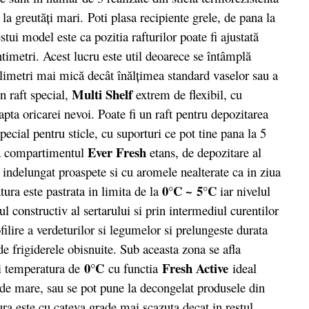
 la greutăți mari. Poti plasa recipiente grele, de pana la
tui model este ca pozitia rafturilor poate fi ajustată
imetri. Acest lucru este util deoarece se întâmplă
milimetri mai mică decât înălţimea standard vaselor sau a
Multi Shelf
n raft special,
extrem de flexibil, cu
apta oricarei nevoi. Poate fi un raft pentru depozitarea
pecial pentru sticle, cu suporturi ce pot tine pana la 5
Ever Fresh
afla compartimentul
etans, de depozitare al
 indelungat proaspete si cu aromele nealterate ca in ziua
0°C ~ 5°C
tura este pastrata in limita de la
iar nivelul
-ul constructiv al sertarului si prin intermediul curentilor
filire a verdeturilor si legumelor si prelungeste durata
e frigiderele obisnuite. Sub aceasta zona se afla
0°C
Fresh Active
si temperatura de
cu functia
ideal
r de mare, sau se pot pune la decongelat produsele din
ura este cu cateva grade mai scazuta decat in restul