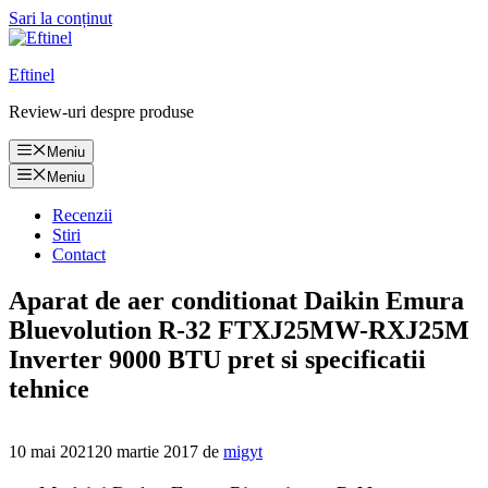
Sari la conținut
Eftinel
Review-uri despre produse
Meniu
Meniu
Recenzii
Stiri
Contact
Aparat de aer conditionat Daikin Emura
Bluevolution R-32 FTXJ25MW-RXJ25M
Inverter 9000 BTU pret si specificatii
tehnice
10 mai 2021
20 martie 2017
de
migyt