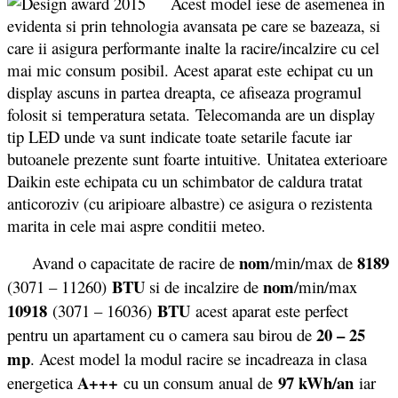
Acest model iese de asemenea in
evidenta si prin tehnologia avansata pe care se bazeaza, si
care ii asigura performante inalte la racire/incalzire cu cel
mai mic consum posibil. Acest aparat este echipat cu un
display ascuns in partea dreapta, ce afiseaza programul
folosit si temperatura setata. Telecomanda are un display
tip LED unde va sunt indicate toate setarile facute iar
butoanele prezente sunt foarte intuitive. Unitatea exterioare
Daikin este echipata cu un schimbator de caldura tratat
anticoroziv (cu aripioare albastre) ce asigura o rezistenta
marita in cele mai aspre conditii meteo.
nom
8189
Avand o capacitate de racire de
/min/max de
BTU
nom
(3071 – 11260)
si de incalzire de
/min/max
10918
BTU
(3071 – 16036)
acest aparat este perfect
20 – 25
pentru un apartament cu o camera sau birou de
mp
. Acest model la modul racire se incadreaza in clasa
A+++
97 kWh/an
energetica
cu un consum anual de
iar