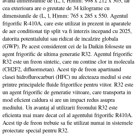
avand dimensiunile de (L, l, H)mm: 998 x 212 x 303, iar
cea exterioara are o greutate de 34 kilograme cu
dimensiunile de (L, l, H)mm: 765 x 285 x 550. Agentul
frigorific R-410A, care este utilizat in prezent in aparatele
de aer conditionat tip split va fi interzis incepand cu 2025,
datorita potentialului sau ridicat de incalzire globala
(GWP). Pe acest considerent cei de la Daikin foloseste un
agent frigorific de ultima generatie R32. Agentul frigorific
R32 este un freon sintetic, care nu contine clor in molecula
(CH2F2, difluormetan). Acest tip de freon apartinand
clasei hidroflurocarburi (HFC) nu afecteaza mediul si este
printre principalele fluide frigorifice pentru viitor. R32 este
un agent frigorific de generatie viitoare, care transporta in
mod eficient caldura si are un impact redus asupra
mediului. Un avantaj al utilizarii freonului R32 este
eficienta mai mare decat cel al agentului frigorific R410A.
Acest tip de freon trebuie sa fie utilizat numai in sistemele
proiectate special pentru R32.