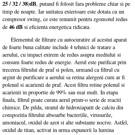
25 / 32 / 38
dB
)
,
putand fi folosit fara probleme chiar si pe
timp de noapte. Iar unitatea exterioare este dotata cu un
compresor swing, ce este renumit pentru zgomotul redus
46 dB
de
si eficienta energetica ridicata.
Elementul de filtrare cu autocuratire al acestui aparat
de foarte buna calitate include 4 tehnici de tratare a
aerului, cu impact extrem de redus asupra mediului si
consum foarte redus de energie. Aerul este purificat prin
trecerea filtrului de praf si polen, urmand ca filtrul cu
argint de purificare a aerului sa retina alergeni cum ar fi
polenul si acarienii de praf. Acest filtru retine polenul si
acarienii in proportie de 99% sau mai mult. In etapa
finala, filtrul poate curata aerul printr-o serie de reactii
chimice. De pilda, stratul de hidroxiapatit de calciu din
compozitia filtrului absoarbe bacteriile, virusurile,
amoniacul, oxidul de azot si alte substante nocive. Astfel,
oxidul de titan, activat in urma expunerii la lumina