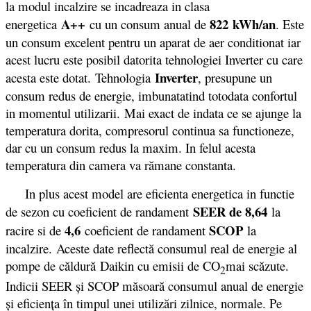
la modul incalzire se incadreaza in clasa
A++
822 kWh/an
energetica
cu un consum anual de
. Este
un consum excelent pentru un aparat de aer conditionat iar
acest lucru este posibil datorita tehnologiei Inverter cu care
Inverter
acesta este dotat. Tehnologia
, presupune un
consum redus de energie, imbunatatind totodata confortul
in momentul utilizarii. Mai exact de indata ce se ajunge la
temperatura dorita, compresorul continua sa functioneze,
dar cu un consum redus la maxim. In felul acesta
temperatura din camera va rămane constanta.
In plus acest model are eficienta energetica in functie
SEER de 8,64
de sezon cu coeficient de randament
la
4,6
SCOP
racire si de
coeficient de randament
la
incalzire. Aceste date reflectă consumul real de energie al
pompe de căldură Daikin cu emisii de CO
mai scăzute.
2
Indicii SEER şi SCOP măsoară consumul anual de energie
şi eficienţa în timpul unei utilizări zilnice, normale. Pe