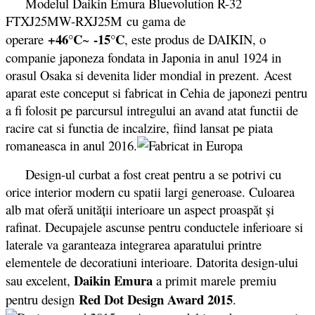
Modelul Daikin Emura Bluevolution R-32
FTXJ25MW-RXJ25M cu gama de
+46°C
-15°C
operare
~
, este produs de DAIKIN, o
companie japoneza fondata in Japonia in anul 1924 in
orasul Osaka si devenita lider mondial in prezent. Acest
aparat este conceput si fabricat in Cehia de japonezi pentru
a fi folosit pe parcursul intregului an avand atat functii de
racire cat si functia de incalzire, fiind lansat pe piata
romaneasca in anul 2016.
Design-ul curbat a fost creat pentru a se potrivi cu
orice interior modern cu spatii largi generoase. Culoarea
alb mat oferă unităţii interioare un aspect proaspăt şi
rafinat. Decupajele ascunse pentru conductele inferioare si
laterale va garanteaza integrarea aparatului printre
elementele de decoratiuni interioare. Datorita design-ului
Daikin Emura
sau excelent,
a primit marele premiu
Red Dot Design Award 2015
pentru design
.