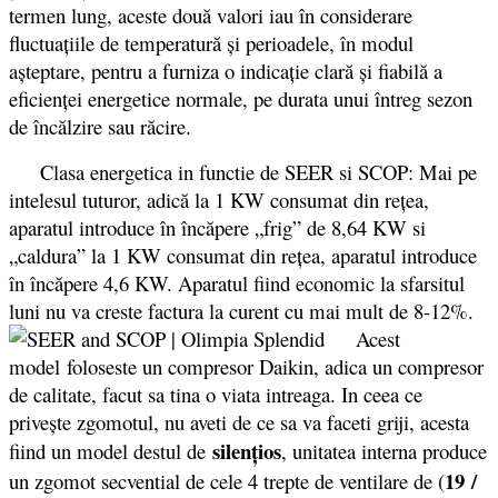
termen lung, aceste două valori iau în considerare
fluctuaţiile de temperatură şi perioadele, în modul
aşteptare, pentru a furniza o indicaţie clară şi fiabilă a
eficienţei energetice normale, pe durata unui întreg sezon
de încălzire sau răcire.
Clasa energetica in functie de SEER si SCOP: Mai pe
intelesul tuturor, adică la 1 KW consumat din reţea,
aparatul introduce în încăpere „frig” de 8,64 KW si
„caldura” la 1 KW consumat din reţea, aparatul introduce
în încăpere 4,6 KW. Aparatul fiind economic la sfarsitul
luni nu va creste factura la curent cu mai mult de 8-12%.
Acest
model foloseste un compresor Daikin, adica un compresor
de calitate, facut sa tina o viata intreaga. In ceea ce
priveşte zgomotul, nu aveti de ce sa va faceti griji, acesta
silenţios
fiind un model destul de
, unitatea interna produce
19 /
un zgomot secvential de cele 4 trepte de ventilare de (