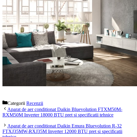
Categorii
Recenzii
Aparat de aer conditionat Daikin Bluevolution FTXM50M-
RXM50M Inverter 18000 BTU pret si specificatii tehnice
Aparat de aer conditionat Daikin Emura Bluevolution R-32
FTXJ35MW-RXJ35M Inverter 12000 BTU pret si specificatii
tehnice