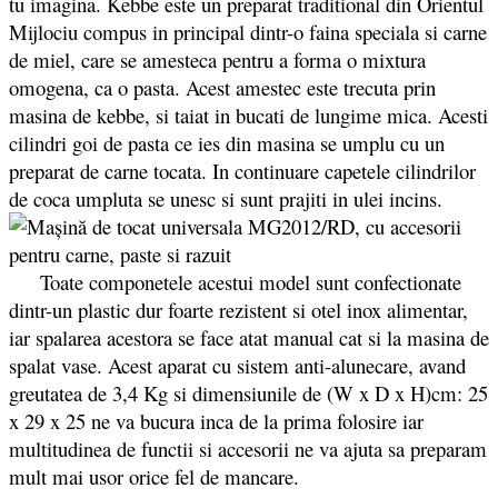
tu imagina. Kebbe este un preparat traditional din Orientul
Mijlociu compus in principal dintr-o faina speciala si carne
de miel, care se amesteca pentru a forma o mixtura
omogena, ca o pasta. Acest amestec este trecuta prin
masina de kebbe, si taiat in bucati de lungime mica. Acesti
cilindri goi de pasta ce ies din masina se umplu cu un
preparat de carne tocata. In continuare capetele cilindrilor
de coca umpluta se unesc si sunt prajiti in ulei incins.
Toate componetele acestui model sunt confectionate
dintr-un plastic dur foarte rezistent si otel inox alimentar,
iar spalarea acestora se face atat manual cat si la masina de
spalat vase. Acest aparat cu sistem anti-alunecare, avand
greutatea de 3,4 Kg si dimensiunile de (W x D x H)cm: 25
x 29 x 25 ne va bucura inca de la prima folosire iar
multitudinea de functii si accesorii ne va ajuta sa preparam
mult mai usor orice fel de mancare.