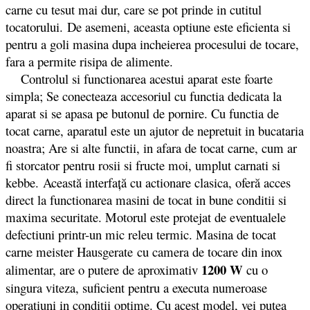
carne cu tesut mai dur, care se pot prinde in cutitul
tocatorului. De asemeni, aceasta optiune este eficienta si
pentru a goli masina dupa incheierea procesului de tocare,
fara a permite risipa de alimente.
Controlul si functionarea acestui aparat este foarte
simpla; Se conecteaza accesoriul cu functia dedicata la
aparat si se apasa pe butonul de pornire. Cu functia de
tocat carne, aparatul este un ajutor de nepretuit in bucataria
noastra; Are si alte functii, in afara de tocat carne, cum ar
fi storcator pentru rosii si fructe moi, umplut carnati si
kebbe. Această interfaţă cu actionare clasica, oferă acces
direct la functionarea masini de tocat in bune conditii si
maxima securitate. Motorul este protejat de eventualele
defectiuni printr-un mic releu termic. Masina de tocat
carne meister Hausgerate cu camera de tocare din inox
1200 W
alimentar, are o putere de aproximativ
cu o
singura viteza, suficient pentru a executa numeroase
operatiuni in conditii optime. Cu acest model, vei putea