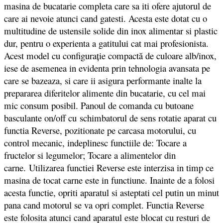
masina de bucatarie completa care sa iti ofere ajutorul de
care ai nevoie atunci cand gatesti. Acesta este dotat cu o
multitudine de ustensile solide din inox alimentar si plastic
dur, pentru o experienta a gatitului cat mai profesionista.
Acest model cu configuraţie compactă de culoare alb/inox,
iese de asemenea in evidenta prin tehnologia avansata pe
care se bazeaza, si care ii asigura performante inalte la
prepararea diferitelor alimente din bucatarie, cu cel mai
mic consum posibil. Panoul de comanda cu butoane
basculante on/off cu schimbatorul de sens rotatie aparat cu
functia Reverse, pozitionate pe carcasa motorului, cu
control mecanic, indeplinesc functiile de: Tocare a
fructelor si legumelor; Tocare a alimentelor din
carne. Utilizarea functiei Reverse este interzisa in timp ce
masina de tocat carne este in functiune. Inainte de a folosi
acesta functie, opriti aparatul si asteptati cel putin un minut
pana cand motorul se va opri complet. Functia Reverse
este folosita atunci cand aparatul este blocat cu resturi de