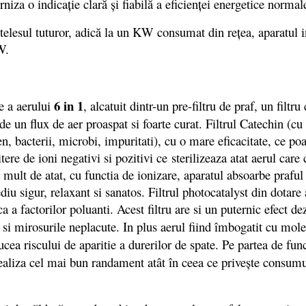
niza o indicaţie clară şi fiabilă a eficienţei energetice normal
sul tuturor, adică la un KW consumat din reţea, aparatul in
W.
6 in 1
e a aerului
, alcatuit dintr-un pre-filtru de praf, un filtr
a de un flux de aer proaspat si foarte curat. Filtrul Catechin (c
n, bacterii, microbi, impuritati), cu o mare eficacitate, ce p
tere de ioni negativi si pozitivi ce sterilizeaza atat aerul car
 mult de atat, cu functia de ionizare, aparatul absoarbe praful
diu sigur, relaxant si sanatos. Filtrul photocatalyst din dotare
 a factorilor poluanti. Acest filtru are si un puternic efect 
 si mirosurile neplacute. In plus aerul fiind îmbogatit cu mol
ucea riscului de aparitie a durerilor de spate. Pe partea de fu
ealiza cel mai bun randament atât în ceea ce priveşte consumul