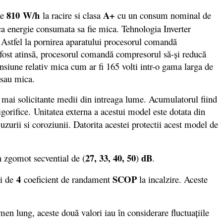
810 W/h
A+
de
la racire si clasa
cu un consum nominal de
 ca energie consumata sa fie mica. Tehnologia Inverter
. Astfel la pornirea aparatului procesorul comandă
 fost atinsă, procesorul comandă compresorul să-și reducă
ensiune relativ mica cum ar fi 165 volti intr-o gama larga de
a sau mica.
 mai solicitante medii din intreaga lume. Acumulatorul fiind
rigorifice. Unitatea externa a acestui model este dotata din
zurii si coroziunii. Datorita acestei protectii acest model de
27, 33, 40, 50
dB
n zgomot secvential de (
)
.
4
SCOP
si de
coeficient de randament
la incalzire. Aceste
n lung, aceste două valori iau în considerare fluctuaţiile