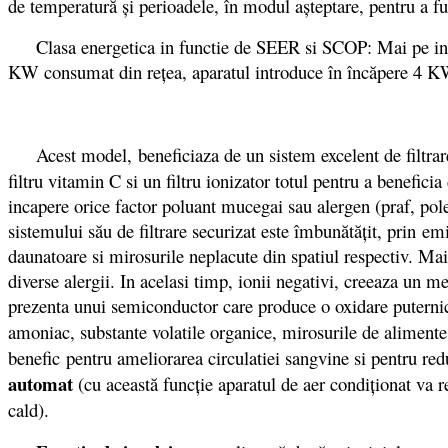
de temperatură şi perioadele, în modul aşteptare, pentru a fur
Clasa energetica in functie de SEER si SCOP: Mai pe intele
KW consumat din reţea, aparatul introduce în încăpere 4 K
Acest model, beneficiaza de un sistem excelent de filtrar
filtru vitamin C si un filtru ionizator totul pentru a benefici
incapere orice factor poluant mucegai sau alergen (praf, pole
sistemului său de filtrare securizat este îmbunătăţit, prin emi
daunatoare si mirosurile neplacute din spatiul respectiv. Mai
diverse alergii. In acelasi timp, ionii negativi, creeaza un me
prezenta unui semiconductor care produce o oxidare puternica
amoniac, substante volatile organice, mirosurile de alimente
benefic pentru ameliorarea circulatiei sangvine si pentru red
automat
(cu această funcţie aparatul de aer condiţionat va r
cald).