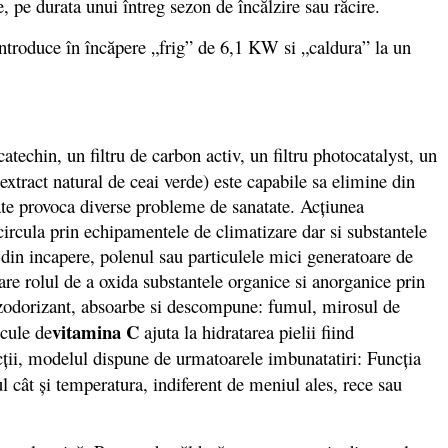
e, pe durata unui întreg sezon de încălzire sau răcire.
troduce în încăpere „frig” de 6,1 KW si „caldura” la un
u catechin, un filtru de carbon activ, un filtru photocatalyst, un
u extract natural de ceai verde) este capabile sa elimine din
oate provoca diverse probleme de sanatate. Acţiunea
e circula prin echipamentele de climatizare dar si substantele
 din incapere, polenul sau particulele mici generatoare de
 are rolul de a oxida substantele organice si anorganice prin
dezodorizant, absoarbe si descompune: fumul, mirosul de
vitamina C
ecule de
ajuta la hidratarea pielii fiind
ncții, modelul dispune de urmatoarele imbunatatiri: Funcţia
 cât şi temperatura, indiferent de meniul ales, rece sau