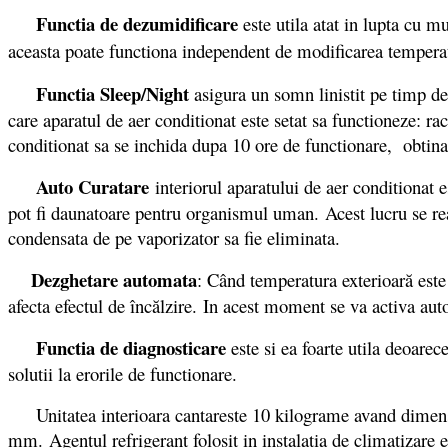
Functia de dezumidificare
este utila atat in lupta cu m
aceasta poate functiona independent de modificarea tempera
Functia Sleep/Night
asigura un somn linistit pe timp d
care aparatul de aer conditionat este setat sa functioneze: r
conditionat sa se inchida dupa 10 ore de functionare, obtin
Auto Curatare
interiorul aparatului de aer conditionat 
pot fi daunatoare pentru organismul uman. Acest lucru se real
condensata de pe vaporizator sa fie eliminata.
Dezghetare automata
: Când temperatura exterioară este
afecta efectul de încălzire. In acest moment se va activa aut
Functia de diagnosticare
este si ea foarte utila deoarec
solutii la erorile de functionare.
Unitatea interioara cantareste 10 kilograme avand dimensi
mm. Agentul refrigerant folosit in instalatia de climatizare