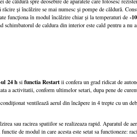
i de căldură spre deosebire de aparatele care folosesc reziste
ură răcire şi încălzire se mai numesc şi pompe de căldură. Cons
-1
oate funcţiona în modul încălzire chiar şi la temperaturi de
nd schimbatorul de caldura din interior este cald pentru a nu a
ul
24 h
functia Restart
si
ii confera un grad ridicat de auto
ata a activitatii, conform ultimelor setari, dupa pene de curen
 condiţionat ventilează aerul din încăpere in 4 trepte cu un de
lzirea sau racirea spatiilor se realizeaza rapid. Aparatul de a
ctie de modul in care acesta este setat sa functioneze: racir