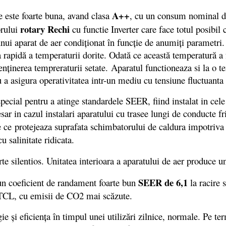
A++
 este foarte buna, avand clasa
, cu un consum nominal 
rotary Rechi
orului
cu functie Inverter care face totul posibil
unui aparat de aer condiționat în funcție de anumiți parametri
 rapidă a temperaturii dorite. Odată ce această temperatură a
enținerea tempreraturii setate. Aparatul functioneaza si la o t
ru a asigura operativitatea intr-un mediu cu tensiune fluctuant
cial pentru a atinge standardele SEER, fiind instalat in cele
esar in cazul instalari aparatului cu trasee lungi de conducte f
 ce protejeaza suprafata schimbatorului de caldura impotriva u
u salinitate ridicata.
e silentios. Unitatea interioara a aparatului de aer produce u
SEER de 6,1
un coeficient de randament foarte bun
la racire 
 TCL, cu emisii de CO2 mai scăzute.
ficienţa în timpul unei utilizări zilnice, normale. Pe terme