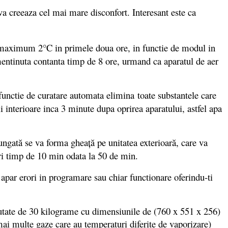
iva creeaza cel mai mare disconfort. Interesant este ca
a maximum 2°C in primele doua ore, in functie de modul in
 mentinuta contanta timp de 8 ore, urmand ca aparatul de aer
 functie de curatare automata elimina toate substantele care
 interioare inca 3 minute dupa oprirea aparatului, astfel apa
ungată se va forma gheaţă pe unitatea exterioară, care va
pri timp de 10 min odata la 50 de min.
d apar erori in programare sau chiar functionare oferindu-ti
utate de 30 kilograme cu dimensiunile de (760 x 551 x 256)
mai multe gaze care au temperaturi diferite de vaporizare)