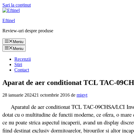
Sari la conținut
Eftinel
Review-uri despre produse
Meniu
Meniu
Recenzii
Stiri
Contact
Aparat de aer conditionat TCL TAC-09CHSA
28 ianuarie 2024
21 octombrie 2016
de
migyt
Aparatul de aer conditionat TCL TAC-09CHSA/LCI Invert
dotat cu o multitudine de functii moderne, ce ofera, o mare 
ce nu poate strica aspectul incaperii, avand un display discr
fiind destinat exclusiv dormitoarelor, birourilor si altor in