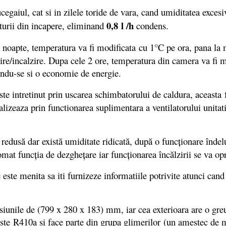
ucegaiul, cat si in zilele toride de vara, cand umiditatea exces
0,8 l /h
turii din incapere, eliminand
condens.
e noapte, temperatura va fi modificata cu 1°C pe ora, pana l
acire/incalzire. Dupa cele 2 ore, temperatura din camera va fi
andu-se si o economie de energie.
este intretinut prin uscarea schimbatorului de caldura, aceasta
izeaza prin functionarea suplimentara a ventilatorului unitatii
 redusă dar există umiditate ridicată, după o funcţionare îndel
omat funcţia de dezgheţare iar funcţionarea încălzirii se va o
e este menita sa iti furnizeze informatiile potrivite atunci can
unile de (799 x 280 x 183) mm, iar cea exterioara are o gre
 este R410a si face parte din grupa glimerilor (un amestec de 