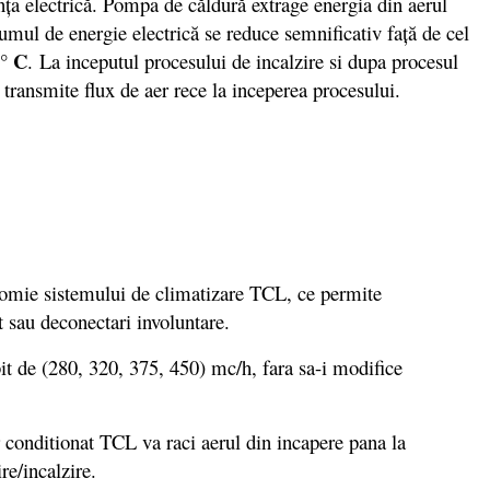
nţa electrică. Pompa de căldură extrage energia din aerul
umul de energie electrică se reduce semnificativ faţă de cel
0° C
. La inceputul procesului de incalzire si dupa procesul
 transmite flux de aer rece la inceperea procesului.
nomie sistemului de climatizare TCL, ce permite
t sau deconectari involuntare.
bit de (280, 320, 375, 450) mc/h, fara sa-i modifice
er conditionat TCL va raci aerul din incapere pana la
e/incalzire.