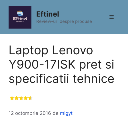
Sari
la
Eftinel
Meniu
conținut
Review-uri despre produse
Laptop Lenovo
Y900-17ISK pret si
specificatii tehnice
12 octombrie 2016
de
migyt