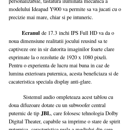
personalizabile, tastatura iluminata mecanica a
modelului Ideapad Y900 va permite sa va jucati cu o
precizie mai mare, chiar si pe intuneric.
Ecranul
de 17.3 inchi IPS Full HD va da o
noua dimensiune realitatii jocului reusind sa te
captiveze ore in sir datorita imaginilor foarte clare
exprimate la o rezolutie de 1920 x 1080 pixeli.
Pentru o experienta de lucru mai buna in caz de
lumina exterioara puternica, acesta beneficiaza si de
cacateristica speciala display anti-glare.
Sistemul audio ompleteaza acest tablou cu
doua difuzoare dotate cu un subwoofer central
JBL
puternic de tip
, care folosesc tehnologia Dolby
Digital Theater, capabile sa imprime o stare de spirit
puternica, caracteristica reala a mediului din care