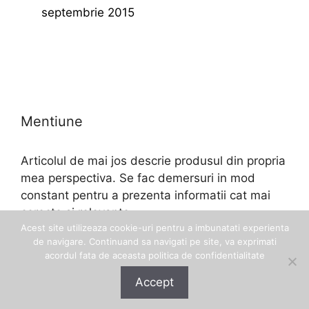
septembrie 2015
Mentiune
Articolul de mai jos descrie produsul din propria
mea perspectiva. Se fac demersuri in mod
constant pentru a prezenta informatii cat mai
corecte si relevante.
Acest site utilizeaza cookie-uri pentru a imbunatati experienta
de navigare. Continuand sa navigati pe site, va exprimati
acordul fata de aceasta politica de confidentialitate
Accept
© 2026 Eftinel
• Construit cu
GeneratePress