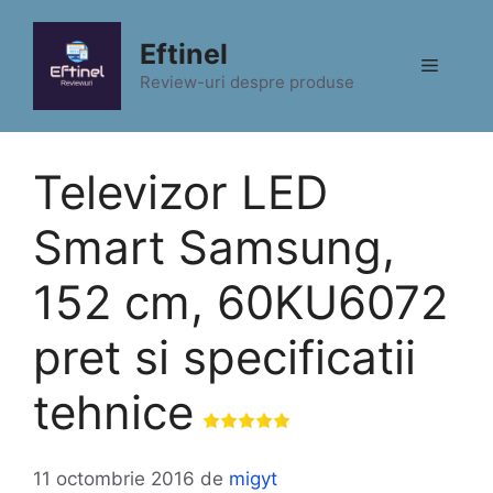
Sari
la
Eftinel
Meniu
conținut
Review-uri despre produse
Televizor LED
Smart Samsung,
152 cm, 60KU6072
pret si specificatii
tehnice
11 octombrie 2016
de
migyt