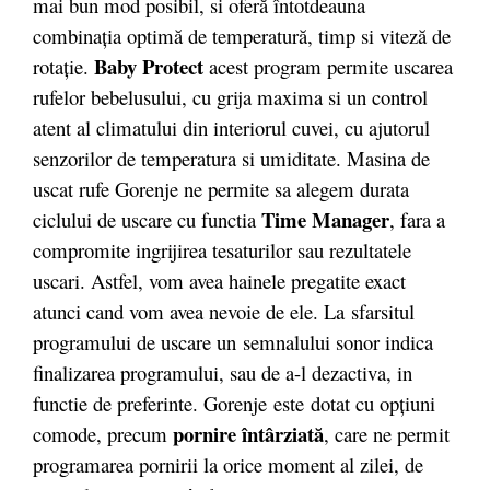
mai bun mod posibil, si oferă întotdeauna
combinația optimă de temperatură, timp si viteză de
Baby Protect
rotație.
acest program permite uscarea
rufelor bebelusului, cu grija maxima si un control
atent al climatului din interiorul cuvei, cu ajutorul
senzorilor de temperatura si umiditate. Masina de
uscat rufe Gorenje ne permite sa alegem durata
Time Manager
ciclului de uscare cu functia
, fara a
compromite ingrijirea tesaturilor sau rezultatele
uscari. Astfel, vom avea hainele pregatite exact
atunci cand vom avea nevoie de ele. La
sfarsitul
programului de uscare un
semnalului sonor indica
finalizarea programului, sau de a-l dezactiva, in
functie de preferinte. Gorenje este dotat cu opţiuni
pornire întârziată
comode, precum
, care ne permit
programarea pornirii la orice moment al zilei, de