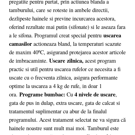
pregatite pentru purtat, prin actiunea blanda a
tamburului, care se roteste in ambele directii,
dezlipeste hainele si previne incurcarea acestora,
oferind rezultate mai putin (sifonate) si le aseaza fara
uscarea
a le sifona. Programul creat special pentru
camasilor
actioneaza bland, la temperaturi scazute
de maxim 40ºC, asigurand protejarea acestor articole
Uscare zilnica,
de imbracaminte.
acest program
practic si util pentru uscarea rufelor ce necesita a fi
uscate cu o frecventa zilnica, asigura performante
optime la uscarea a 4 kg de rufe, in doar 1
Programe bumbac:
4 nivele de uscare
ora.
Cu
,
gata de pus in dulap, extra uscare, gata de calcat si
t
ratamentul suplimentar cu abur de la finalul
programului. Acest tratament selectat ne va sigura că
hainele noastre sunt mult mai moi. Tamburul este