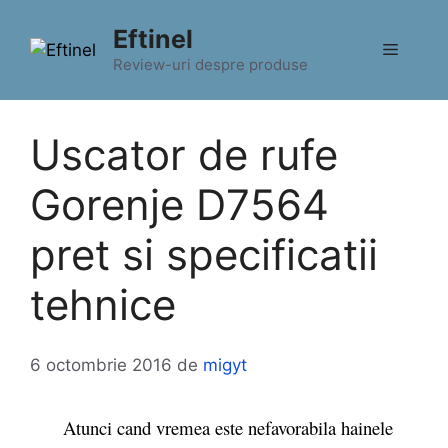
Sari
Eftinel
la
Meniu
conținut
Review-uri despre produse
Uscator de rufe
Gorenje D7564
pret si specificatii
tehnice
6 octombrie 2016
de
migyt
Atunci cand vremea este nefavorabila hainele