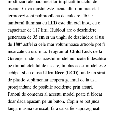
modificari ale parametrilor implicati in ciclul de
uscare. Cuva masini este facuta dintr-un material
termorezistent polipropilena de culoare alb iar
tamburul iluminat cu LED este din otel inox, cu o
capacitate de 117 litri. Hubloul are o deschidere
35 cm
generoasa de
si un unghi de deschidere al usi
180°
de
astfel si cele mai voluminoase articole pot fi
Child Lock
incarcate cu usurinta. Programul
de la
Gorenje,
unde usa acestui model nu poate fi deschisa
pe timpul ciclului de uscare, in plus acest model este
Ultra Rece (UCD)
echipat si cu o usa
, unde un strat
de plastic suplimentar acopera geamul de la usa
protejandune de posibile accidente prin arsuri.
Panoul de comenzi al acestui model poate fi blocat
doar daca apasam pe un buton. Copiii se pot juca
langa masina de uscat, fara ca sa fie supravegheati