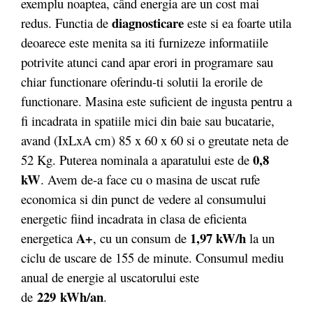
exemplu noaptea, când energia are un cost mai
diagnosticare
redus. Functia de
este si ea foarte utila
deoarece este menita sa iti furnizeze informatiile
potrivite atunci cand apar erori in programare sau
chiar functionare oferindu-ti solutii la erorile de
functionare. Masina este suficient de ingusta pentru a
fi incadrata in spatiile mici din baie sau bucatarie,
avand (IxLxA cm) 85 x 60 x 60 si o greutate neta de
0,8
52 Kg. Puterea nominala a aparatului este de
kW
. Avem de-a face cu o masina de uscat rufe
economica si din punct de vedere al consumului
energetic fiind incadrata in clasa de eficienta
A+
1,97 kW/h
energetica
, cu un consum de
la un
ciclu de uscare de 155 de minute. Consumul mediu
anual de energie al uscatorului este
229 kWh/an
de
.