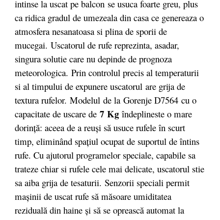
intinse la uscat pe balcon se usuca foarte greu, plus
ca ridica gradul de umezeala din casa ce genereaza o
atmosfera nesanatoasa si plina de sporii de
mucegai. Uscatorul de rufe reprezinta, asadar,
singura solutie care nu depinde de prognoza
meteorologica. Prin controlul precis al temperaturii
si al timpului de expunere uscatorul are grija de
textura rufelor. Modelul de la Gorenje D7564 cu o
7
Kg
capacitate de uscare de
îndeplineste o mare
dorinţă: aceea de a reuşi să usuce rufele în scurt
timp, eliminând spaţiul ocupat de suportul de întins
rufe. Cu ajutorul programelor speciale, capabile sa
trateze chiar si rufele cele mai delicate, uscatorul stie
sa aiba grija de tesaturii. Senzorii speciali permit
maşinii de uscat rufe să măsoare umiditatea
reziduală din haine şi să se oprească automat la