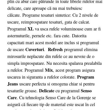
plin cu abur care pătrunde
in toate fibrele rufelor mai
delicate, care aproape că nu mai trebuiesc
călcate.
Programe tesaturi sintetice: Cu 2 nivele de
uscare, reimprospatare tesaturi, gata de calcat.
XL
Programul
va usca rufele voluminoase cum ar fi
asternuturile, pernele etc. fara cute. Datorita
capacitati mari acest model are inclus si programul
Cuverturi
Refresh
de uscare
.
programul elimina
mirosurile neplacute din rufele ce au nevoie de o
simpla improspatare. Nu necesita spalarea prealabila
Mix
a rufelor. Programul
,
acest program asigura
Program
uscarea in siguranta a rufelor colorate.
Jeans
uscare perfecta si omogena chiar si pentru
Delicate
Senso
tesaturile groase.
cu programul
Care
. Cu tehnologia Senso Care de la Gorenje se
asigură că fiecare tip de material este uscat în cel