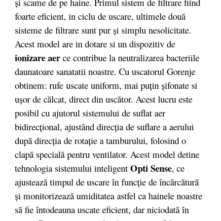
și scame de pe haine. Primul sistem de filtrare fiind
foarte eficient, in ciclu de uscare, ultimele două
sisteme de filtrare sunt pur și simplu nesolicitate.
Acest model are in dotare si un dispozitiv de
ionizare aer
ce contribue la neutralizarea bacteriile
daunatoare sanatatii noastre. Cu uscatorul Gorenje
obtinem: rufe uscate uniform, mai puțin șifonate si
ușor de călcat, direct din uscător. Acest lucru este
posibil cu ajutorul sistemului de suflat aer
bidirecțional, ajustând direcția de suflare a aerului
după direcția de rotație a tamburului, folosind o
clapă specială pentru ventilator. Acest model detine
Opti Sense
tehnologia sistemului inteligent
, ce
ajustează timpul de uscare în funcţie de încărcătură
şi monitorizează umiditatea astfel ca hainele noastre
să fie întodeauna uscate eficient, dar niciodată în