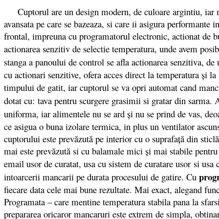
Cuptorul are un design modern, de culoare argintiu, iar mat
avansata pe care se bazeaza, si care ii asigura performante 
frontal, impreuna cu programatorul electronic, actionat de bu
actionarea senzitiv de selectie temperatura, unde avem posib
stanga a panoului de control se afla actionarea senzitiva, de
cu actionari senzitive, ofera acces direct la temperatura şi l
timpului de gatit, iar cuptorul se va opri automat cand manca
dotat cu: tava pentru scurgere grasimii si gratar din sarma.
uniforma, iar alimentele nu se ard şi nu se prind de vas, deoa
ce asigua o buna izolare termica, in plus un ventilator ascun
cuptorului este prevăzută pe interior cu o suprafaţă din sticl
mai este prevăzută si cu balamale mici şi mai stabile pentru a
email usor de curatat, usa cu sistem de curatare usor si usa
prog
intoarcerii mancarii pe durata procesului de gatire. Cu
fiecare data cele mai bune rezultate. Mai exact, alegand fun
Programata – care mentine temperatura stabila pana la sfarsit
prepararea oricaror mancaruri este extrem de simpla, obtina