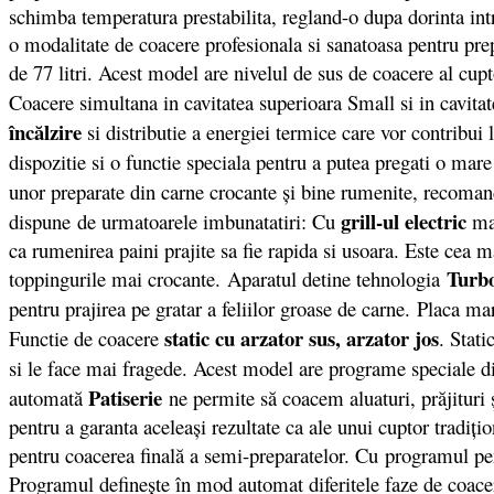
schimba temperatura prestabilita, regland-o dupa dorinta int
o modalitate de coacere profesionala si sanatoasa pentru pre
de 77 litri. Acest model are nivelul de sus de coacere al cup
Coacere simultana in cavitatea superioara Small si in cavitat
încălzire
si distributie a energiei termice care vor contribui l
dispozitie si o functie speciala pentru a putea pregati o mar
unor preparate din carne crocante şi bine rumenite, recomand
grill-ul electric
dispune de urmatoarele imbunatatiri: Cu
ma
ca rumenirea paini prajite sa fie rapida si usoara. Este cea 
Turbo
toppingurile mai crocante. Aparatul detine tehnologia
pentru prajirea pe gratar a feliilor groase de carne. Placa m
static cu arzator sus, arzator jos
Functie de coacere
. Stat
si le face mai fragede. Acest model are programe speciale d
Patiserie
automată
ne permite să coacem aluaturi, prăjituri 
pentru a garanta aceleaşi rezultate ca ale unui cuptor tradiţi
pentru coacerea finală a semi-preparatelor. Cu programul p
Programul defineşte în mod automat diferitele faze de coacer