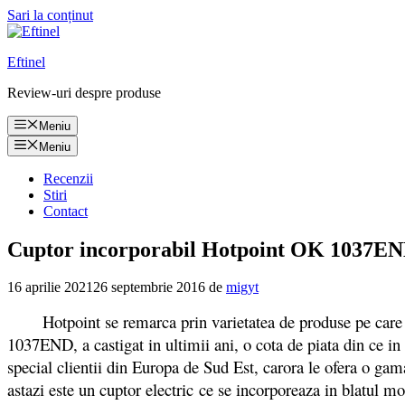
Sari la conținut
Eftinel
Review-uri despre produse
Meniu
Meniu
Recenzii
Stiri
Contact
Cuptor incorporabil Hotpoint OK 1037END p
16 aprilie 2021
26 septembrie 2016
de
migyt
Hotpoint se remarca prin varietatea de produse pe care l
1037END, a castigat in ultimii ani, o cota de piata din ce i
special clientii din Europa de Sud Est, carora le ofera o gam
astazi este un cuptor electric ce se incorporeaza in blatul 