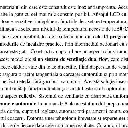
erialul din care este construit este inox antiamprenta. Aces
inalte la gatit cu cel mai mic consum posibil. Afisajul LCD cu
toane senzitive, indeplinesc functiile de : setare temperatura,
50°C
ilitatea sa selectam nivelul de temperatura necesar de la
14 progra
 unde avem posibilitatea de a selecta unul din cele
a modurile de încalzire practice. Prin intermediul actionari cu 
rea este gata. Constructiv cuptorul are un aspect robust cu un
sistem de ventilaţie dual flow
 Acest model are şi un
, care di
rece căldura vine din toate direcţiile, fiind dispersata de vent
s asigura o racire tangentiala a carcasei cuptorului si prin in
ă perfect netedă, fără şuruburi sau nituri. Această soluţie înse
 îmbunătăţi funcţionalitatea şi aspectul estetic al cuptorului.
reflexiv
 cu aspect
. Sistemul de ventilatie cu distributia unifor
ramele automate
5
in numar de
ale acestui model prepararea
ctia dorita, cuptorul regleaza automat toti parametrii pentru 
ul coacerii. Datorita unei tehnologii brevetate si experientei 
ndu-se de fiecare data cele mai bune rezultate. Cu ajutorul 