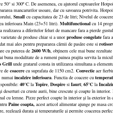
re 50° si 300º C. De asemenea, cu ajutorul cuptoarelor Hotpoin
pararea mancarurilor usoare, dar cu savoarea potrivita. Hotpoi
Small
torului,
cu capacitatea de 23 de litri; Nivelul de coacere
Multifunctional
ea inferioara Main (23+51 litri).
cu 14 progra
a realizarea a diferitelor feluri de mancare fara a pierde gustul
produse congelate
e varietate de produse chiar si a unor
fara a
rotisor
at mai ales pentru prepararea cărnii de pasăre este si
2600 W/h
re cu puterea de
, obţinem cele mai bune rezultate 
mai buna modalitate de a rumeni painea prajita servita la micu
 Grill
unde gratarul consta in utilizarea simultana a elementul
coacere
Convectie
are de
cu suprafata de 1150 cm2.
aer fierbi
incalzire inferioara
temperat
ic numai
. Functia de coacere cu
40°C
Topire
Dospire
Iaurt
65°C
Incalzi
isponibile:
la
,
si
;
la
şi deserturi cu cruste aurii, bine crescute şi coapte în interio
onal cu lemne. Pizze perfect coapte în interior şi la exterior 
Paine coapta,
entru
acest articol alimentar ajunge pe masa croca
e, reglează durata şi temperaturile şi permite coacerea perfect