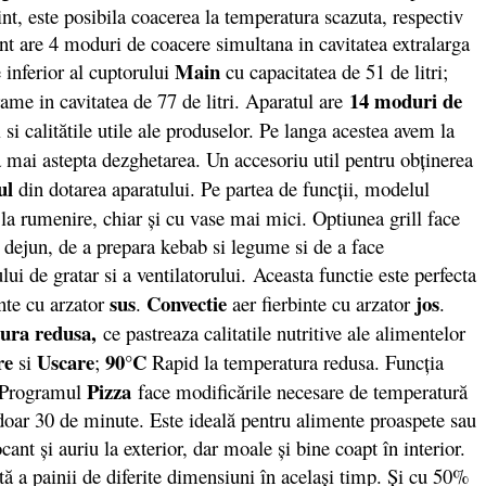
t, este posibila coacerea la temperatura scazuta, respectiv
nt are 4 moduri de coacere simultana in cavitatea extralarga
Main
 inferior al cuptorului
cu capacitatea de 51 de litri;
14 moduri de
me in cavitatea de 77 de litri. Aparatul are
 si calitătile utile ale produselor. Pe langa acestea avem la
 mai astepta dezghetarea. Un accesoriu util pentru obţinerea
ul
din dotarea aparatului. Pe partea de funcții, modelul
la rumenire, chiar şi cu vase mai mici. Optiunea grill face
l dejun, de a prepara kebab si legume si de a face
ui de gratar si a ventilatorului. Aceasta functie este perfecta
sus
Convectie
jos
nte cu arzator
.
aer fierbinte cu arzator
.
ura redusa,
ce pastreaza calitatile nutritive ale alimentelor
re
Uscare
90°C
si
;
Rapid la temperatura redusa. Funcţia
Pizza
r. Programul
face modificările necesare de temperatură
în doar 30 de minute. Este ideală pentru alimente proaspete sau
nt şi auriu la exterior, dar moale şi bine coapt în interior.
ă a painii de diferite dimensiuni în acelaşi timp. Şi cu 50%