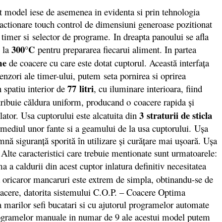
t model iese de asemenea in evidenta si prin tehnologia
 actionare touch control de dimensiuni generoase pozitionat
 timer si selector de programe. In dreapta panoului se afla
300°C
la
pentru prepararea fiecarui aliment. In partea
me
de coacere cu care este dotat cuptorul. Această interfaţa
senzori ale timer-ului, putem seta pornirea si oprirea
77 litri
 spatiu interior de
, cu iluminare interioara, fiind
stribuie căldura uniform, producand o coacere rapida şi
3 straturii de sticla
ilator. Usa cuptorului este alcatuita din
termediul unor fante si a geamului de la usa cuptorului. Uşa
amnă siguranţă sporită în utilizare şi curăţare mai uşoară. Uşa
 Alte caracteristici care trebuie mentionate sunt urmatoarele:
ma a caldurii din acest cuptor inlatura definitiv necesitatea
 oricaror mancaruri este extrem de simpla, obtinandu-se de
coacere, datorita sistemului C.O.P. – Coacere Optima
a marilor sefi bucatari si cu ajutorul programelor automate
programelor manuale in numar de 9 ale acestui model putem