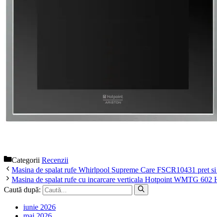
Categorii
Recenzii
Masina de spalat rufe Whirlpool Supreme Care FSCR10431 pret si s
Masina de spalat rufe cu incarcare verticala Hotpoint WMTG 602 H p
Caută după:
iunie 2026
mai 2026