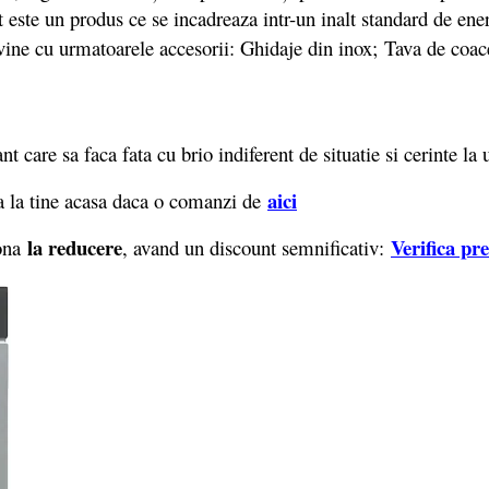
t este un produs ce se incadreaza intr-un inalt standard de en
vine cu urmatoarele accesorii: Ghidaje din inox; Tava de coace
care sa faca fata cu brio indiferent de situatie si cerinte la
aici
 la tine acasa daca o comanzi de
la reducere
Verifica pr
iona
, avand un discount semnificativ: